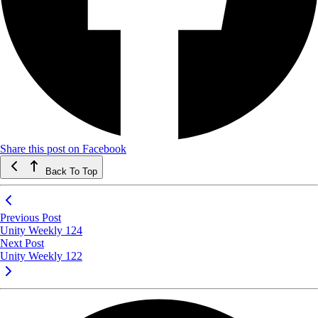
Share this post on Facebook
Back To Top
Previous Post
Unity Weekly 124
Next Post
Unity Weekly 122