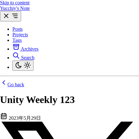
Skip to content
Yucchiy's Note
Posts
Projects
Tags
Archives
Search
Go back
Unity Weekly 123
2023年5月29日