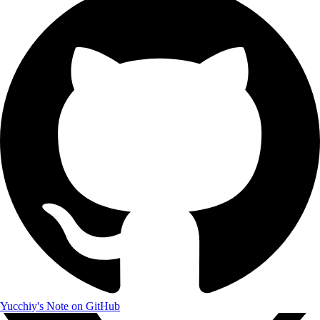
Yucchiy's Note on GitHub