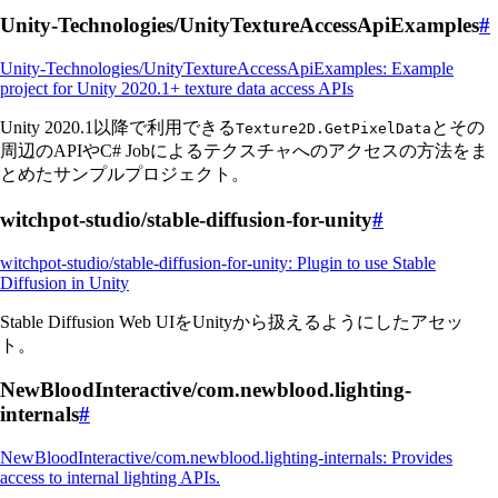
Unity-Technologies/UnityTextureAccessApiExamples
#
Unity-Technologies/UnityTextureAccessApiExamples: Example
project for Unity 2020.1+ texture data access APIs
Unity 2020.1以降で利用できる
とその
Texture2D.GetPixelData
周辺のAPIやC# Jobによるテクスチャへのアクセスの方法をま
とめたサンプルプロジェクト。
witchpot-studio/stable-diffusion-for-unity
#
witchpot-studio/stable-diffusion-for-unity: Plugin to use Stable
Diffusion in Unity
Stable Diffusion Web UIをUnityから扱えるようにしたアセッ
ト。
NewBloodInteractive/com.newblood.lighting-
internals
#
NewBloodInteractive/com.newblood.lighting-internals: Provides
access to internal lighting APIs.