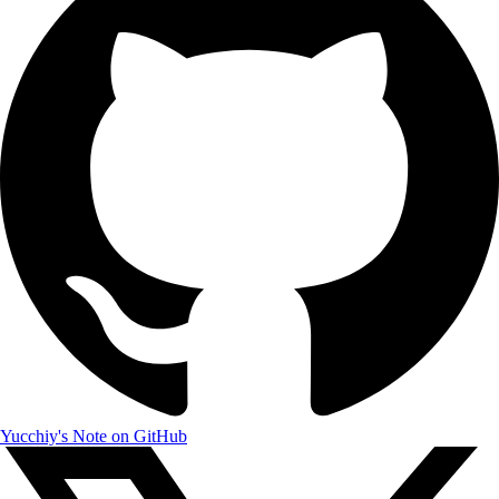
Yucchiy's Note on GitHub