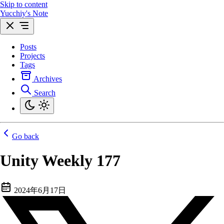
Skip to content
Yucchiy's Note
Posts
Projects
Tags
Archives
Search
Go back
Unity Weekly 177
2024年6月17日