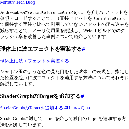
Mirrativ Tech Blog
Addressablesの
を介してアセットを
AssetReferenceGameObject
参照・ロードすることで、（直接アセットを
SerializeField
で保持する実装と比べて利用していないアセットの読み込みを
減らすことで）メモリ使用量を削減し、WebGLビルドでのク
ラッシュ率を改善した事例について紹介しています。
球体上に波エフェクトを実装する
#
球体上に波エフェクトを実装する
シャボン玉のような色の見た目をした球体上の表現と、指定し
た位置を起点に波エフェクトを適用する方法についてそれぞれ
解説しています。
ShaderGraphのTargetを追加する
#
ShaderGraphのTargetを追加する #Unity - Qiita
ShaderGraphに対してasmrefを介して独自のTargetを追加する方
法を紹介しています。