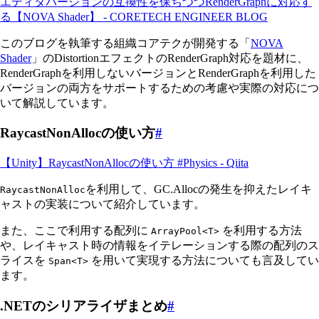
エディタバージョンの互換性を保ちつつRenderGraphに対応す
る【NOVA Shader】 - CORETECH ENGINEER BLOG
このブログを執筆する組織コアテクが開発する「
NOVA
Shader
」のDistortionエフェクトのRenderGraph対応を題材に、
RenderGraphを利用しないバージョンとRenderGraphを利用した
バージョンの両方をサポートするための考慮や実際の対応につ
いて解説しています。
RaycastNonAllocの使い方
#
【Unity】RaycastNonAllocの使い方 #Physics - Qiita
を利用して、GC.Allocの発生を抑えたレイキ
RaycastNonAlloc
ャストの実装について紹介しています。
また、ここで利用する配列に
を利用する方法
ArrayPool<T>
や、レイキャスト時の情報をイテレーションする際の配列のス
ライスを
を用いて実現する方法についても言及してい
Span<T>
ます。
.NETのシリアライザまとめ
#