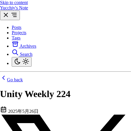
Skip to content
Yucchiy's Note
Posts
Projects
Tags
Archives
Search
Go back
Unity Weekly 224
2025年5月26日