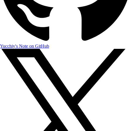
Yucchiy's Note on GitHub