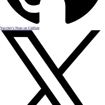
Yucchiy's Note on GitHub