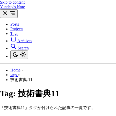
Skip to content
Yucchiy's Note
Posts
Projects
Tags
Archives
Search
Home
»
tags
»
技術書典-11
Tag:
技術書典11
「技術書典11」タグが付けられた記事の一覧です。