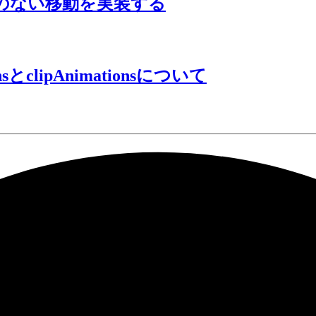
のない移動を実装する
ionsとclipAnimationsについて