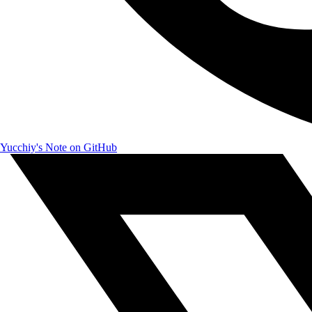
Yucchiy's Note on GitHub