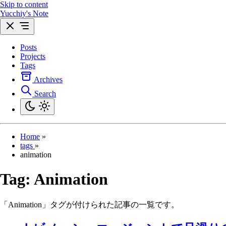
Skip to content
Yucchiy's Note
Posts
Projects
Tags
Archives
Search
Home
»
tags
»
animation
Tag:
Animation
「Animation」タグが付けられた記事の一覧です。