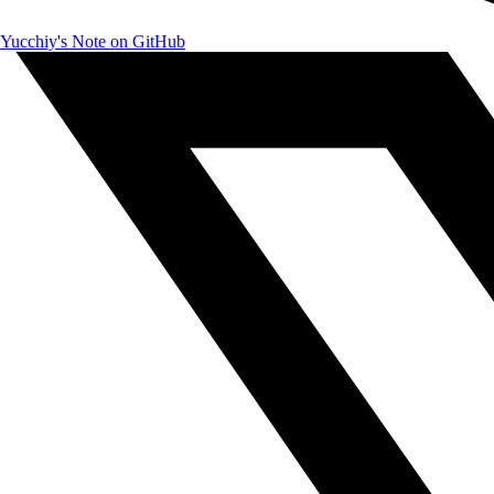
Yucchiy's Note on GitHub