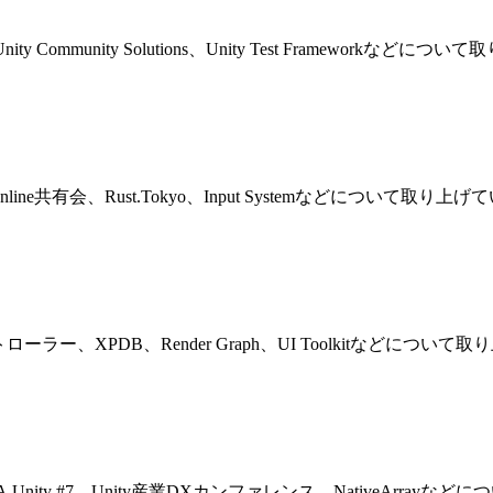
R、Unity Community Solutions、Unity Test Frameworkな
1week online共有会、Rust.Tokyo、Input Systemなどについて取り
コントローラー、XPDB、Render Graph、UI Toolkitなどについ
Group、CA.Unity #7、Unity産業DXカンファレンス、NativeAr