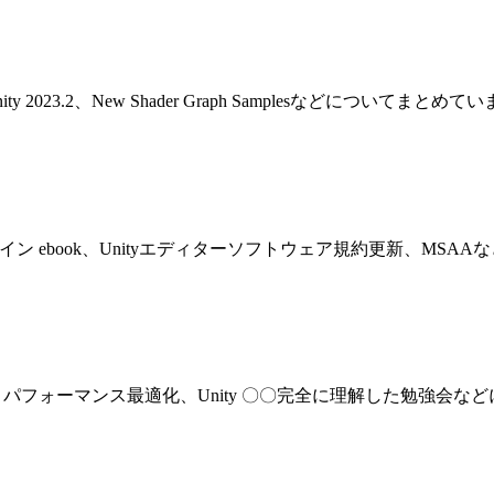
6、Unity 2023.2、New Shader Graph Samplesなどについてまとめ
023、レベルデザイン ebook、Unityエディターソフトウェア規約更新、
st、Ziva VFX、パフォーマンス最適化、Unity 〇〇完全に理解した