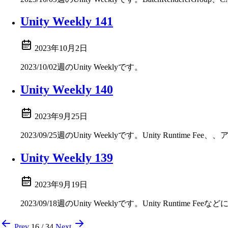
Unity Weekly 141
2023年10月2日
2023/10/02週のUnity Weeklyです。
Unity Weekly 140
2023年9月25日
2023/09/25週のUnity Weeklyです。Unity Runti
Unity Weekly 139
2023年9月19日
2023/09/18週のUnity Weeklyです。Unity Runtime
Prev
16 / 34
Next