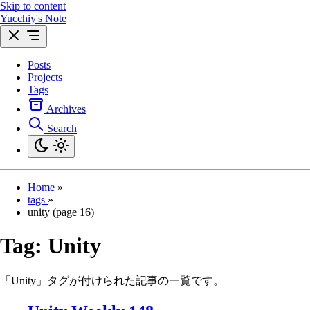
Skip to content
Yucchiy's Note
Posts
Projects
Tags
Archives
Search
Home
»
tags
»
unity (page 16)
Tag:
Unity
「Unity」タグが付けられた記事の一覧です。