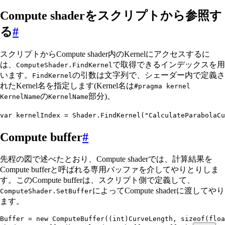
Compute shaderをスクリプトから参照す
る
#
スクリプトからCompute shader内のKernelにアクセスするに
は、
で取得できるインデックスを用
ComputeShader.FindKernel
います。
の引数は文字列で、シェーダー内で定義さ
FindKernel
れたKernel名を指定します(Kernel名は
#pragma kernel
の
部分)。
KernelName
KernelName
var
 kernelIndex 
=
 Shader
.
FindKernel
(
"
CalculateParabolaCu
Compute buffer
#
先程の図で述べたとおり、Compute shaderでは、計算結果を
Compute bufferと呼ばれる専用バッファを介してやりとりしま
す。このCompute bufferは、スクリプト側で定義して、
によってCompute shaderに渡してやり
ComputeShader.SetBuffer
ます。
Buffer 
=
 new
 ComputeBuffer
((
int
)CurveLength
,
 sizeof
(
floa