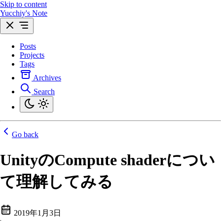
Skip to content
Yucchiy's Note
Posts
Projects
Tags
Archives
Search
Go back
UnityのCompute shaderについ
て理解してみる
2019年1月3日