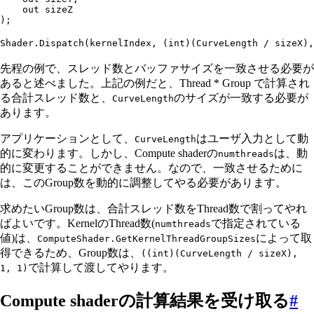
    out
 sizeZ
);
Shader
.
Dispatch
(kernelIndex
,
 (
int
)(CurveLength 
/
 sizeX)
,
先程の例で、スレッド数とバッファサイズを一致させる必要が
あると述べました。上記の例だと、Thread * Group で計算され
る合計スレッド数と、
のサイズが一致する必要が
CurveLength
あります。
アプリケーションとして、
はユーザ入力として動
CurveLength
的に変わります。しかし、Compute shaderの
は、動
numthreads
的に変更することができません。なので、一致させるために
は、このGroup数を動的に調整してやる必要があります。
求めたいGroup数は、合計スレッド数をThread数で割ってやれ
ばよいです。KernelのThread数(
で指定されている
numthreads
値)は、
によって取
ComputeShader.GetKernelThreadGroupSizes
得できるため、Group数は、
((int)(CurveLength / sizeX),
で計算して渡してやります。
1, 1)
Compute shaderの計算結果を受け取る
#