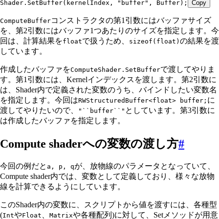
Shader
.
SetBuffer
(kernelIndex
,
 "
buffer
"
,
 Buffer);
Copy
コンストラクタの第1引数にはバッファサイズ
ComputeBuffer
を、第2引数にはバッファ1つあたりのサイズを指定します。今
回は、計算結果を
で扱うため、
の結果を渡
float
sizeof(float)
しています。
作成したバッファを
で渡してやりま
ComputeShader.SetBuffer
す。第1引数には、Kernelインデックスを渡します。第2引数に
は、Shader内で定義された変数のうち、バインドしたい変数名
を指定します。今回は
に
RWStructuredBuffer<float> buffer;
渡してやりたいので、
としています。第3引数に
"``buffer``"
は作成したバッファを指定します。
Compute shaderへの変数の渡し方
#
今回の例だと
が、放物線のパラメータとなっていて、
a, p, q
Compute shader内では、変数として定義しており、様々な放物
線を計算できるようにしています。
このShader内の変数に、スクリプトから値を渡すには、各種型
(
や
、
や各種配列)に対して、Setメソッドが用意
Int
Float
Matrix