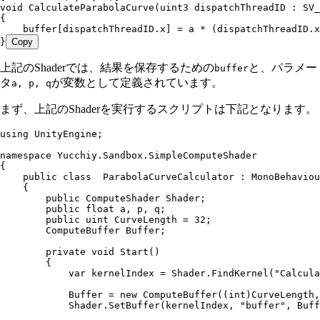
void
 CalculateParabolaCurve
(
uint3
 dispatchThreadID : 
SV_
{
    buffer[dispatchThreadID.x] = a * (dispatchThreadID.x
}
Copy
上記のShaderでは、結果を保存するための
と、パラメー
buffer
タ
が変数として定義されています。
a, p, q
まず、上記のShaderを実行するスクリプトは下記となります。
using
 UnityEngine
;
namespace
 Yucchiy
.
Sandbox
.
SimpleComputeShader
{
    public
 class
  ParabolaCurveCalculator
 :
 MonoBehaviou
    {
        public
 ComputeShader
 Shader;
        public
 float
 a
,
 p
,
 q;
        public
 uint
 CurveLength 
=
 32
;
        ComputeBuffer
 Buffer;
        private
 void
 Start
()
        {
            var
 kernelIndex 
=
 Shader
.
FindKernel
(
"
Calcula
            Buffer 
=
 new
 ComputeBuffer
((
int
)CurveLength
,
            Shader
.
SetBuffer
(kernelIndex
,
 "
buffer
"
,
 Buff