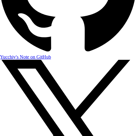
Yucchiy's Note on GitHub