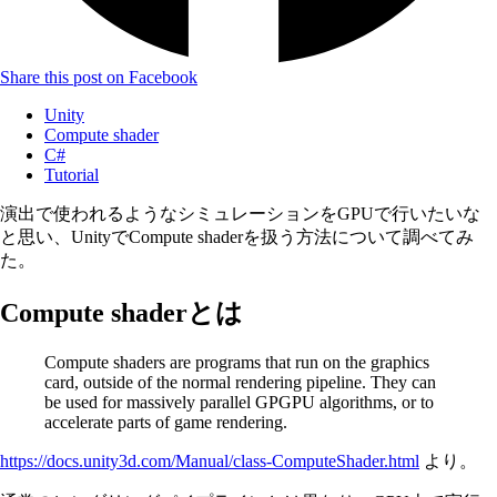
Share this post on Facebook
Unity
Compute shader
C#
Tutorial
演出で使われるようなシミュレーションをGPUで行いたいな
と思い、UnityでCompute shaderを扱う方法について調べてみ
た。
Compute shaderとは
Compute shaders are programs that run on the graphics
card, outside of the normal rendering pipeline. They can
be used for massively parallel GPGPU algorithms, or to
accelerate parts of game rendering.
https://docs.unity3d.com/Manual/class-ComputeShader.html
より。