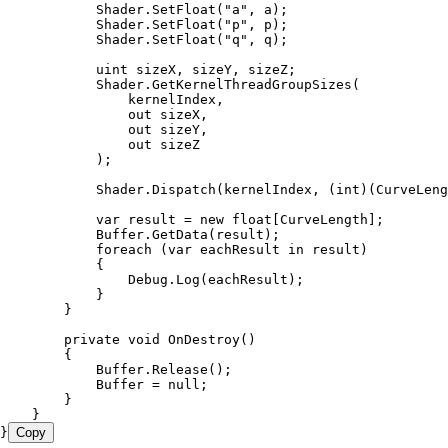
            Shader
.
SetFloat
(
"
a
"
,
 a);
            Shader
.
SetFloat
(
"
p
"
,
 p);
            Shader
.
SetFloat
(
"
q
"
,
 q);
            uint
 sizeX
,
 sizeY
,
 sizeZ;
            Shader
.
GetKernelThreadGroupSizes
(
                kernelIndex
,
                out
 sizeX
,
                out
 sizeY
,
                out
 sizeZ
            );
            Shader
.
Dispatch
(kernelIndex
,
 (
int
)(CurveLeng
            var
 result 
=
 new
 float
[CurveLength];
            Buffer
.
GetData
(result);
            foreach
 (
var
 eachResult 
in
 result)
            {
                Debug
.
Log
(eachResult);
            }
        }
        private
 void
 OnDestroy
()
        {
            Buffer
.
Release
();
            Buffer 
=
 null
;
        }
    }
}
Copy