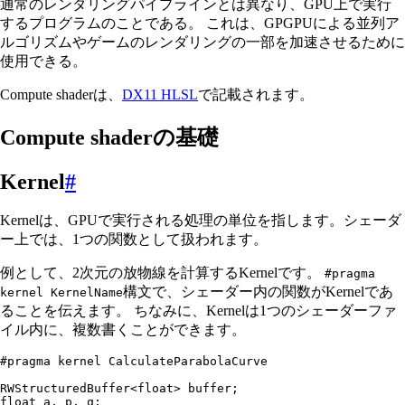
通常のレンダリングパイプラインとは異なり、GPU上で実行
するプログラムのことである。 これは、GPGPUによる並列ア
ルゴリズムやゲームのレンダリングの一部を加速させるために
使用できる。
Compute shaderは、
DX11 HLSL
で記載されます。
Compute shaderの基礎
Kernel
#
Kernelは、GPUで実行される処理の単位を指します。シェーダ
ー上では、1つの関数として扱われます。
例として、2次元の放物線を計算するKernelです。
#pragma
構文で、シェーダー内の関数がKernelであ
kernel KernelName
ることを伝えます。 ちなみに、Kernelは1つのシェーダーファ
イル内に、複数書くことができます。
#pragma
 kernel CalculateParabolaCurve
RWStructuredBuffer
<
float
> buffer;
float
 a, p, q;