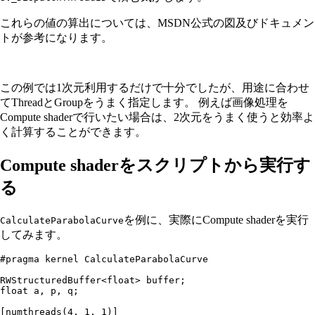
これらの値の算出については、MSDN公式の図及びドキュメン
トが参考になります。
この例では1次元利用するだけで十分でしたが、用途に合わせ
てThreadとGroupをうまく指定します。 例えば画像処理を
Compute shaderで行いたい場合は、2次元をうまく使うと効率よ
く計算することができます。
Compute shaderをスクリプトから実行す
る
を例に、実際にCompute shaderを実行
CalculateParabolaCurve
してみます。
#pragma
 kernel CalculateParabolaCurve
RWStructuredBuffer
<
float
> buffer;
float
 a, p, q;
[
numthreads
(
4
, 
1
, 
1
)]