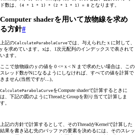
ド数は、
となります。
(4 * 1 * 1) * (2 * 1 * 1) = 8
Computer shaderを用いて放物線を求め
る方針
#
上記の
では、与えられた x に対して、
CalculateParabolaCurve
y を求めています。xは、1次元配列のインデックスで表されて
います。
ここで放物線の y の値を 0 <= x < N まで求めたい場合は、この
スレッド数がNになるようにしなければ、すべての値を計算で
きません(当然ですが…)。
をCompute shaderで計算するときに
CalculateParabolaCurve
は、下記の図のようにThreadとGroupを割り当てて計算しま
す。
上記の方針で計算するとして、そのThreadがKernelで計算した
結果を書き込む先のバッファの要素を決めるには、そのスレッ