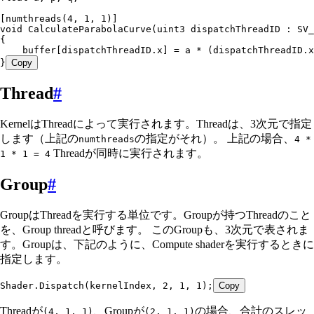
[
numthreads
(
4
, 
1
, 
1
)]
void
 CalculateParabolaCurve
(
uint3
 dispatchThreadID : 
SV_
{
    buffer[dispatchThreadID.x] = a * (dispatchThreadID.x
}
Copy
Thread
#
KernelはThreadによって実行されます。Threadは、3次元で指定
します（上記の
の指定がそれ）。 上記の場合、
numthreads
4 *
Threadが同時に実行されます。
1 * 1 = 4
Group
#
GroupはThreadを実行する単位です。Groupが持つThreadのこと
を、Group threadと呼びます。 このGroupも、3次元で表されま
す。Groupは、下記のように、Compute shaderを実行するときに
指定します。
Shader
.
Dispatch
(kernelIndex
,
 2
,
 1
,
 1
);
Copy
Threadが
、Groupが
の場合、合計のスレッ
(4, 1, 1)
(2, 1, 1)