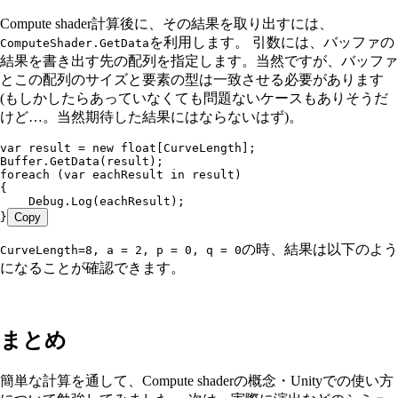
Compute shader計算後に、その結果を取り出すには、
を利用します。 引数には、バッファの
ComputeShader.GetData
結果を書き出す先の配列を指定します。当然ですが、バッファ
とこの配列のサイズと要素の型は一致させる必要があります
(もしかしたらあっていなくても問題ないケースもありそうだ
けど…。当然期待した結果にはならないはず)。
var
 result 
=
 new
 float
[CurveLength];
Buffer
.
GetData
(result);
foreach
 (
var
 eachResult 
in
 result)
{
    Debug
.
Log
(eachResult);
}
Copy
の時、結果は以下のよう
CurveLength=8, a = 2, p = 0, q = 0
になることが確認できます。
まとめ
簡単な計算を通して、Compute shaderの概念・Unityでの使い方