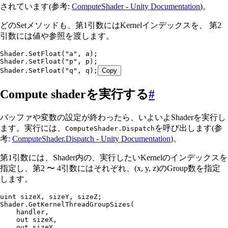
されています(参考:
ComputeShader - Unity Documentation
)。
どのSetメソッドも、第1引数にはKernelインデックスを、 第2
引数には値や参照を渡します。
Shader
.
SetFloat
(
"
a
"
,
 a);
Shader
.
SetFloat
(
"
p
"
,
 p);
Shader
.
SetFloat
(
"
q
"
,
 q);
Copy
Compute shaderを実行する
#
バッファや変数の設定が終わったら、いよいよShaderを実行し
ます。実行には、
を呼び出します(参
ComputeShader.Dispatch
考:
ComputeShader.Dispatch - Unity Documentation
)。
第1引数には、Shader内の、実行したいKernelのインデックスを
指定し、第2 〜 4引数にはそれぞれ、(x, y, z)のGroup数を指定
します。
uint
 sizeX
,
 sizeY
,
 sizeZ;
Shader
.
GetKernelThreadGroupSizes
(
    handler
,
    out
 sizeX
,
    out
 sizeY
,