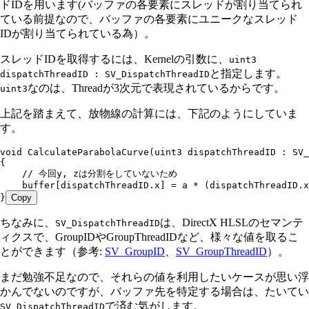
ドIDを用います(バッファの各要素にスレッドが割り当てられ
ている前提なので、バッファの各要素にユニークなスレッド
IDが割り当てられている為）。
スレッドIDを取得するには、Kernelの引数に、
uint3
と指定します。
dispatchThreadID : SV_DispatchThreadID
なのは、Threadが3次元で表現されているからです。
uint3
上記を踏まえて、放物線の計算には、下記のようにしていま
す。
void
 CalculateParabolaCurve
(
uint3
 dispatchThreadID : 
SV_
{
    // 今回y, zは分割をしていないため
    buffer[dispatchThreadID.x] = a * (dispatchThreadID.x
}
Copy
ちなみに、
は、DirectX HLSLのセマンテ
SV_DispatchThreadID
ィクスで、GroupIDやGroupThreadIDなど、様々な値を取るこ
とができます（参考:
SV_GroupID
、
SV_GroupThreadID
）。
まだ勉強不足なので、それらの値を利用したいケースが思い浮
かんでないのですが、バッファ先を特定する場合は、たいてい
で済む気がします。
SV_DispatchThreadID