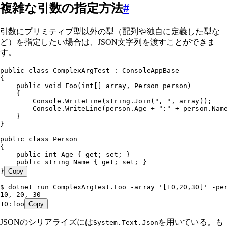
複雑な引数の指定方法
#
引数にプリミティブ型以外の型（配列や独自に定義した型な
ど）を指定したい場合は、JSON文字列を渡すことができま
す。
public
 class
 ComplexArgTest
 :
 ConsoleAppBase
{
    public
 void
 Foo
(
int
[] array
,
 Person
 person)
    {
        Console
.
WriteLine
(
string
.
Join
(
"
, 
"
,
 array));
        Console
.
WriteLine
(
person
.
Age
 +
 "
:
"
 +
 person
.
Name
    }
}
public
 class
 Person
{
    public
 int
 Age { 
get
; 
set
; }
    public
 string
 Name { 
get
; 
set
; }
}
Copy
$ dotnet run ComplexArgTest.Foo -array '[10,20,30]' -per
10, 20, 30
10:foo
Copy
JSONのシリアライズには
を用いている。も
System.Text.Json