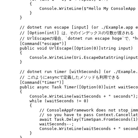
            {
                Console
.
WriteLine
(
$"
Hello My ConsoleApp 
            }
        }
        // dotnet run escape [input] (or ./Example.a
        // [Option(int)] は、そのインデックスの引数が渡される
        // UrlEscapeの場合、`dotnet run escape hoge`で
        [
Command
(
"
escape
"
)]
        public
 void
 UrlEscape
([
Option
(
0
)]
string
 input)
        {
            Console
.
WriteLine
(
Uri
.
EscapeDataString
(input
        }
        // dotnet run timer [withSeconds] (or ./Examp
        // このようにasyncで定義したメソッドも利用できる
        [
Command
(
"
timer
"
)]
        public
 async
 Task
 Timer
([
Option
(
0
)]
uint
 waitSeco
        {
            Console
.
WriteLine
(waitSeconds 
+
 "
 seconds
"
);
            while
 (waitSeconds 
!=
 0
)
            {
                // ConsoleAppFramework does not stop imm
                // so you have to pass Context.Cancellat
                await
 Task
.
Delay
(
TimeSpan
.
FromSeconds
(
1
)
                waitSeconds
--
;
                Console
.
WriteLine
(waitSeconds 
+
 "
 second
            }
        }