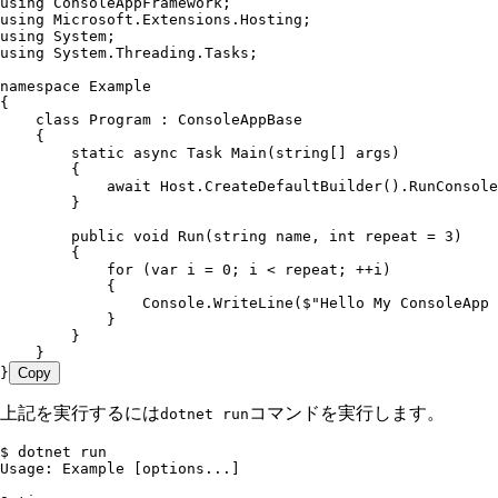
using
 ConsoleAppFramework
;
using
 Microsoft
.
Extensions
.
Hosting
;
using
 System
;
using
 System
.
Threading
.
Tasks
;
namespace
 Example
{
    class
 Program
 :
 ConsoleAppBase
    {
        static
 async
 Task
 Main
(
string
[] args)
        {
            await
 Host
.
CreateDefaultBuilder
()
.
RunConsole
        }
        public
 void
 Run
(
string
 name
,
 int
 repeat 
=
 3
)
        {
            for
 (
var
 i 
=
 0
; i 
<
 repeat; 
++
i)
            {
                Console
.
WriteLine
(
$"
Hello My ConsoleApp 
            }
        }
    }
}
Copy
上記を実行するには
コマンドを実行します。
dotnet run
$ dotnet run
Usage: Example [options...]