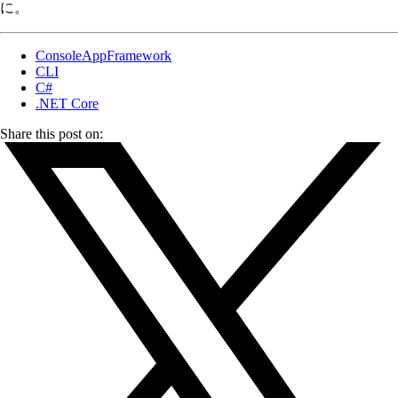
に。
ConsoleAppFramework
CLI
C#
.NET Core
Share this post on: