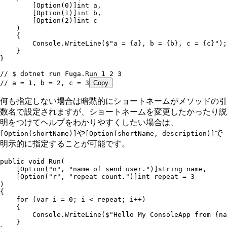
        [
Option
(
0
)]
int
 a
,
        [
Option
(
1
)]
int
 b
,
        [
Option
(
2
)]
int
 c
    )
    {
        Console
.
WriteLine
(
$"
a = 
{
a
}
, b = 
{
b
}
, c = 
{
c
}
"
);
    }
}
// $ dotnet run Fuga.Run 1 2 3
// a = 1, b = 2, c = 3
Copy
何も指定しない場合は暗黙的にショートネームがメソッドの引
数名で設定されますが、ショートネームを変更したかったり説
明をつけてヘルプをわかりやすくしたい場合は、
や
で
[Option(shortName)]
[Option(shortName, description)]
明示的に指定することが可能です。
public
 void
 Run
(
    [
Option
(
"
n
"
,
 "
name of send user.
"
)]
string
 name
,
    [
Option
(
"
r
"
,
 "
repeat count.
"
)]
int
 repeat 
=
 3
)
{
    for
 (
var
 i 
=
 0
; i 
<
 repeat; i
++
)
    {
        Console
.
WriteLine
(
$"
Hello My ConsoleApp from 
{
na
    }