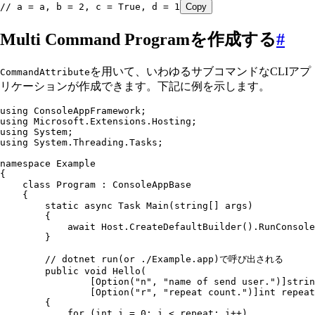
// a = a, b = 2, c = True, d = 1
Copy
Multi Command Programを作成する
#
を用いて、いわゆるサブコマンドなCLIアプ
CommandAttribute
リケーションが作成できます。下記に例を示します。
using
 ConsoleAppFramework
;
using
 Microsoft
.
Extensions
.
Hosting
;
using
 System
;
using
 System
.
Threading
.
Tasks
;
namespace
 Example
{
    class
 Program
 :
 ConsoleAppBase
    {
        static
 async
 Task
 Main
(
string
[] args)
        {
            await
 Host
.
CreateDefaultBuilder
()
.
RunConsole
        }
        // dotnet run(or ./Example.app)で呼び出される
        public
 void
 Hello
(
                [
Option
(
"
n
"
,
 "
name of send user.
"
)]
strin
                [
Option
(
"
r
"
,
 "
repeat count.
"
)]
int
 repeat
        {
            for
 (
int
 i 
=
 0
; i 
<
 repeat; i
++
)