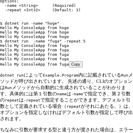
Options:
  -name <String>      (Required)
  -repeat <Int32>     (Default: 3)
$ dotnet run -name "hoge"
Hello My ConsoleApp from hoge
Hello My ConsoleApp from hoge
Hello My ConsoleApp from hoge
$ dotnet run  -name "fuga" -repeat 5
Hello My ConsoleApp from fuga
Hello My ConsoleApp from fuga
Hello My ConsoleApp from fuga
Hello My ConsoleApp from fuga
Hello My ConsoleApp from fuga
Copy
によって
内に記載されている
メ
dotnet run
Example.Program
Run
ソッドが呼び出されています。 先述の通り、CLIのオプション
は
メソッドから自動的に生成されていることがわかりま
Run
す。具体的には第１引数の
は
で指定でき、第２引数
name
-name
の
は
で指定することができます。デフォルト引
repeat
-repeat
数として定義されている場合（
がそれにあたる。）は、
repeat
オプションを指定しなければデフォルト引数が指定して呼び出
されます。
ちなみに引数が要求する型と違う方が渡された場合は、エラー