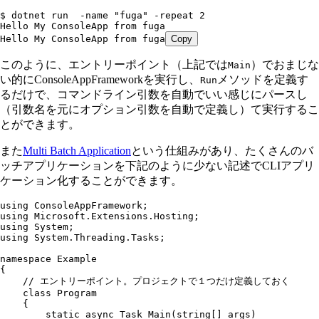
$ dotnet run  -name "fuga" -repeat 2
Hello My ConsoleApp from fuga
Hello My ConsoleApp from fuga
Copy
このように、エントリーポイント（上記では
）でおまじな
Main
い的にConsoleAppFrameworkを実行し、
メソッドを定義す
Run
るだけで、コマンドライン引数を自動でいい感じにパースし
（引数名を元にオプション引数を自動で定義し）て実行するこ
とができます。
また
Multi Batch Application
という仕組みがあり、たくさんのバ
ッチアプリケーションを下記のように少ない記述でCLIアプリ
ケーション化することができます。
using
 ConsoleAppFramework
;
using
 Microsoft
.
Extensions
.
Hosting
;
using
 System
;
using
 System
.
Threading
.
Tasks
;
namespace
 Example
{
    // エントリーポイント。プロジェクトで１つだけ定義しておく
    class
 Program
    {
        static
 async
 Task
 Main
(
string
[] args)