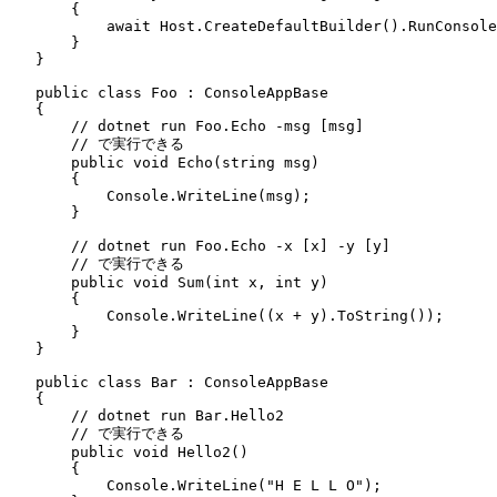
        {
            await
 Host
.
CreateDefaultBuilder
()
.
RunConsole
        }
    }
    public
 class
 Foo
 :
 ConsoleAppBase
    {
        // dotnet run Foo.Echo -msg [msg]
        // で実行できる
        public
 void
 Echo
(
string
 msg)
        {
            Console
.
WriteLine
(msg);
        }
        // dotnet run Foo.Echo -x [x] -y [y]
        // で実行できる
        public
 void
 Sum
(
int
 x
,
 int
 y)
        {
            Console
.
WriteLine
((x 
+
 y)
.
ToString
());
        }
    }
    public
 class
 Bar
 :
 ConsoleAppBase
    {
        // dotnet run Bar.Hello2
        // で実行できる
        public
 void
 Hello2
()
        {
            Console
.
WriteLine
(
"
H E L L O
"
);