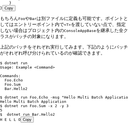
    }
}
Copy
もちろん
や
は別ファイルに定義も可能です。ポイントと
Foo
Bar
してはエントリーポイント内で
を渡していない点で、指定
<T>
しない場合はプロジェクト内の
を継承した全ク
ConsoleAppBase
ラスがバッチの対象になります。
上記のバッチをそれぞれ実行してみます。下記のようにバッチ
がそれぞれ呼び分けられているのが確認できます。
$ dotnet run
Usage: Example <Command>
Commands:
  Foo.Echo
  Foo.Sum
  Bar.Hello2
$ dotnet run Foo.Echo -msg "Hello Multi Batch Applicatio
Hello Multi Batch Application
$ dotnet run Foo.Sum -x 2 -y 3
5
$  dotnet run Bar.Hello2
H E L L O
Copy