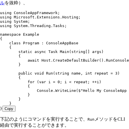
ル
を抜粋）、
using
 ConsoleAppFramework
;
using
 Microsoft
.
Extensions
.
Hosting
;
using
 System
;
using
 System
.
Threading
.
Tasks
;
namespace
 Example
{
    class
 Program
 :
 ConsoleAppBase
    {
        static
 async
 Task
 Main
(
string
[] args)
        {
            await
 Host
.
CreateDefaultBuilder
()
.
RunConsole
        }
        public
 void
 Run
(
string
 name
,
 int
 repeat 
=
 3
)
        {
            for
 (
var
 i 
=
 0
; i 
<
 repeat; 
++
i)
            {
                Console
.
WriteLine
(
$"
Hello My ConsoleApp 
            }
        }
    }
}
Copy
下記のようにコマンドを実行することで、
メソッドをCLI
Run
経由で実行することができます。