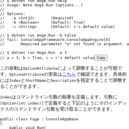
// $ dotnet run Hoge.Run help
// Usage: Note Hoge.Run [options...]
// 
// Options:
//   -a <Int32>       (Required)
//   -b <Boolean>     (Default: True)
//   -c <String>      (Default: c's default value)
// $ dotnet run Hoge.Run -b False
// fail: ConsoleAppFramework.ConsoleAppEngine[0]
//       Required parameter "a" not found in argument. a
// $ dotnet run Hoge.Run -a 3
// a = 3, b = True, c = c's default value
Copy
この挙動は
によって調整することが可能で
OptionAttribute
す。
の実装は
こちら
で確認できます。具体的
OptionAttribute
には
と
と
を指定することで調整す
Index
ShortName
Description
ることができます。
はコマンドライン引数の順番を定義します。引数に
Index
で定義すると下記のようにそのインデッ
[Option(int index)]
クスのコマンドライン引数を受け取ることができます。
public
 class
 Fuga
 :
 ConsoleAppBase
{
    public
 void
 Run
(