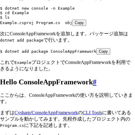
$ dotnet new console -n Example
$ cd Example
$ ls 
Example.csproj Program.cs  obj
Copy
次にConsoleAppFrameworkを追加します。パッケージ追加は
で行います。
dotnet add package
$ dotnet add package ConsoleAppFramework
Copy
これで
プロジェクトでConsoleAppFrameworkを利用で
Example
きるようになりました。
Hello ConsoleAppFramework
#
ここからは、ConsoleAppFrameworkの使い方を説明していきま
す。
まずは
Cysharp/ConsoleAppFramework
の
CLI Tools
に書いてある
サンプルを動かしてみます。先程作成したプロジェクト内の
に下記を記述します。
Program.cs