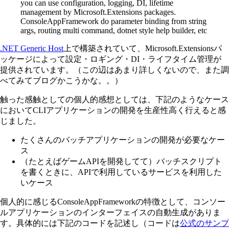
you can use configuration, logging, DI, lifetime
management by Microsoft.Extensions packages.
ConsoleAppFramework do parameter binding from string
args, routing multi command, dotnet style help builder, etc
.NET Generic Host
上で構築されていて、Microsoft.Extensionsパ
ッケージによって設定・ロギング・DI・ライフタイム管理が
提供されています。（この辺はあまり詳しくないので、また調
べてみてブログかこうかな。。）
触った感触としての個人的感想としては、下記のようなケース
においてCLIアプリケーションの開発を生産性高く行えると感
じました。
たくさんのバッチアプリケーションの開発が必要なケー
ス
（たとえばゲームAPIを開発してて）バッチスクリプト
を書くときに、APIで利用しているサービスを利用した
いケース
個人的に感じるConsoleAppFrameworkの特徴として、コンソー
ルアプリケーションのインターフェイスの自動生成がありま
す。具体的には下記のコードを記述し（コードは
公式のサンプ