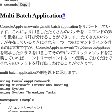
1 seconds
0 seconds
Copy
Multi Batch Application
#
ConsoleAppFrameworkはmulti batch applicationをサポートしてい
ます。これにより用意したたくさんのバッチを、コマンドの第
１引数名により呼び分けることができます。 たくさんのバッ
チが存在しているときにそれら一つ一つのコマンドラインを作
るのは大変ですが、ConsoleAppFrameworkでは
ConsoleAppBase
を継承したクラスを用意してその中にパブリックメソッドを定
義していれば、エントリーポイントを１つ定義しておくだけで
それらのメソッドを呼び出しわけることができます。
multi batch applicationの例を以下に示します。
using
 ConsoleAppFramework
;
using
 Microsoft
.
Extensions
.
Hosting
;
using
 System
;
using
 System
.
Threading
.
Tasks
;
namespace
 Example
{
    // エントリーポイント
    class
 Program