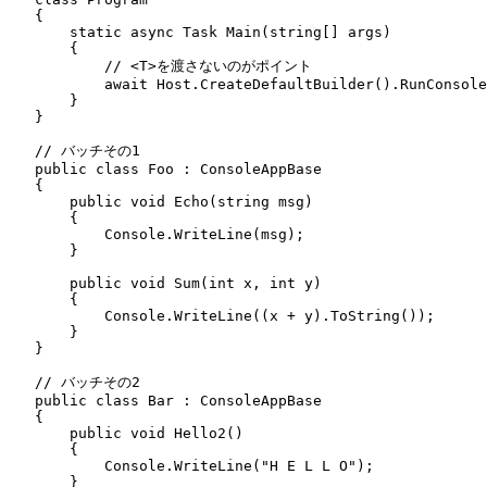
    {
        static
 async
 Task
 Main
(
string
[] args)
        {
            // <T>を渡さないのがポイント
            await
 Host
.
CreateDefaultBuilder
()
.
RunConsole
        }
    }
    // バッチその1
    public
 class
 Foo
 :
 ConsoleAppBase
    {
        public
 void
 Echo
(
string
 msg)
        {
            Console
.
WriteLine
(msg);
        }
        public
 void
 Sum
(
int
 x
,
 int
 y)
        {
            Console
.
WriteLine
((x 
+
 y)
.
ToString
());
        }
    }
    // バッチその2
    public
 class
 Bar
 :
 ConsoleAppBase
    {
        public
 void
 Hello2
()
        {
            Console
.
WriteLine
(
"
H E L L O
"
);
        }