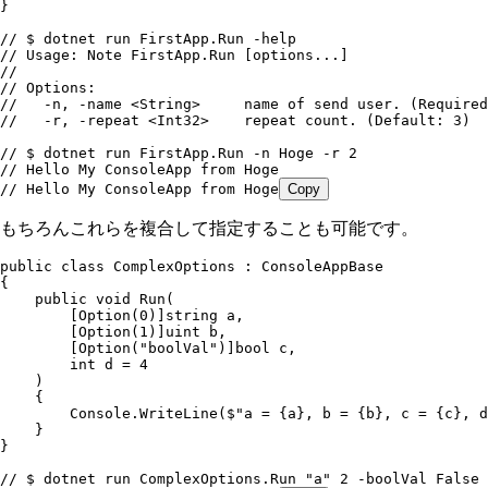
}
// $ dotnet run FirstApp.Run -help
// Usage: Note FirstApp.Run [options...]
// 
// Options:
//   -n, -name <String>     name of send user. (Required
//   -r, -repeat <Int32>    repeat count. (Default: 3)
// $ dotnet run FirstApp.Run -n Hoge -r 2
// Hello My ConsoleApp from Hoge
// Hello My ConsoleApp from Hoge
Copy
もちろんこれらを複合して指定することも可能です。
public
 class
 ComplexOptions
 :
 ConsoleAppBase
{
    public
 void
 Run
(
        [
Option
(
0
)]
string
 a
,
        [
Option
(
1
)]
uint
 b
,
        [
Option
(
"
boolVal
"
)]
bool
 c
,
        int
 d 
=
 4
    )
    {
        Console
.
WriteLine
(
$"
a = 
{
a
}
, b = 
{
b
}
, c = 
{
c
}
, d
    }
}
// $ dotnet run ComplexOptions.Run "a" 2 -boolVal False 