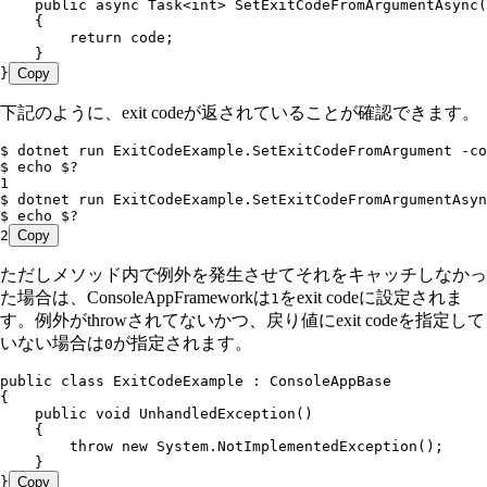
    public
 async
 Task
<
int
> 
SetExitCodeFromArgumentAsync
(
    {
        return
 code;
    }
}
Copy
下記のように、exit codeが返されていることが確認できます。
$ dotnet run ExitCodeExample.SetExitCodeFromArgument -co
$ echo $?
1
$ dotnet run ExitCodeExample.SetExitCodeFromArgumentAsyn
$ echo $?
2
Copy
ただしメソッド内で例外を発生させてそれをキャッチしなかっ
た場合は、ConsoleAppFrameworkは
をexit codeに設定されま
1
す。例外がthrowされてないかつ、戻り値にexit codeを指定して
いない場合は
が指定されます。
0
public
 class
 ExitCodeExample
 :
 ConsoleAppBase
{
    public
 void
 UnhandledException
()
    {
        throw
 new
 System
.
NotImplementedException
();
    }
}
Copy