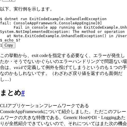
以下、実行例を示します。
$ dotnet run ExitCodeExample.UnhandledException
fail: ConsoleAppFramework.ConsoleAppEngine[0]
      Fail in console app running on ExitCodeExample.Un
System.NotImplementedException: The method or operation 
   at Note.ExitCodeExample.UnhandledException() in /User
$ echo $?
1
Copy
この挙動から、exit codeを指定する必要なく、エラーが発生し
たか・そうでないかぐらいのエラーハンドリングで問題ない場
合は、
で定義して例外を投げてしまうというのも１つの手
void
なのかもしれないです。（わざわざ戻り値を返すのも面倒だ
し…）
まとめ
#
CLIアプリケーションフレームワークである
ConsoleAppFrameworkについて紹介しました。 ただこのフレー
ムワークの大きな特徴である、Generic HostやDI・Loggingあた
りが全然紹介できていないので、それについてはまた次の機会