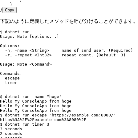
    }
}
Copy
下記のように定義したメソッドを呼び分けることができます。
$ dotnet run
Usage: Note [options...]
Options:
  -n, -name <String>     name of send user. (Required)
  -r, -repeat <Int32>    repeat count. (Default: 3)
Usage: Note <Command>
Commands:
  escape
  timer
$ dotnet run -name "hoge"
Hello My ConsoleApp from hoge
Hello My ConsoleApp from hoge
Hello My ConsoleApp from hoge
$ dotnet run escape "https://example.com:8080/"
https%3A%2F%2Fexample.com%3A8080%2F
$ dotnet run timer 3
3 seconds
2 seconds