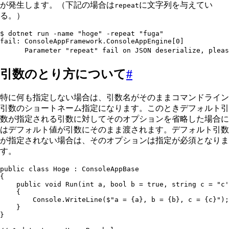
が発生します。（下記の場合は
に文字列を与えてい
repeat
る。）
$ dotnet run -name "hoge" -repeat "fuga"
fail: ConsoleAppFramework.ConsoleAppEngine[0]
      Parameter "repeat" fail on JSON deserialize, pleas
引数のとり方について
#
特に何も指定しない場合は、引数名がそのままコマンドライン
引数のショートネーム指定になります。このときデフォルト引
数が指定される引数に対してそのオプションを省略した場合に
はデフォルト値が引数にそのまま渡されます。デフォルト引数
が指定されない場合は、そのオプションは指定が必須となりま
す。
public
 class
 Hoge
 :
 ConsoleAppBase
{
    public
 void
 Run
(
int
 a
,
 bool
 b 
=
 true
,
 string
 c 
=
 "
c'
    {
        Console
.
WriteLine
(
$"
a = 
{
a
}
, b = 
{
b
}
, c = 
{
c
}
"
);
    }
}