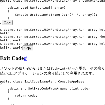
public
 class
 NotCorrectJSONForStringArray
 :
 ConsoleAppBa
{
    public
 void
 Run
(
string
[] array)
    {
        Console
.
WriteLine
(
string
.
Join
(
"
, 
"
,
 array));
    }
}
Copy
$ dotnet run NotCorrectJSONForStringArray.Run -array hel
hello
$ dotnet run NotCorrectJSONForStringArray.Run -array "he
hello, world
$ dotnet run NotCorrectJSONForStringArray.Run -array hel
hello, world
Copy
Exit Code
#
メソッドの戻り値が
または
だった場合、その戻り
int
Task<int>
値がCLIアプリケーションの戻り値として利用されます。
public
 class
 ExitCodeExample
 :
 ConsoleAppBase
{
    public
 int
 SetExitCodeFromArgument
(
int
 code)
    {
        return
 code;
    }