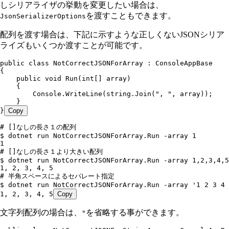
しシリアライザの挙動を変更したい場合は、
を渡すこともできます。
JsonSerializerOptions
配列を渡す場合は、下記に示すような正しくないJSONシリア
ライズもいくつか渡すことが可能です。
public
 class
 NotCorrectJSONForArray
 :
 ConsoleAppBase
{
    public
 void
 Run
(
int
[] array)
    {
        Console
.
WriteLine
(
string
.
Join
(
"
, 
"
,
 array));
    }
}
Copy
# []なしの長さ１の配列
$ dotnet run NotCorrectJSONForArray.Run -array 1
1
# []なしの長さ１より大きい配列
$ dotnet run NotCorrectJSONForArray.Run -array 1,2,3,4,5
1, 2, 3, 4, 5
# 半角スペースによるセパレート指定
$ dotnet run NotCorrectJSONForArray.Run -array '1 2 3 4 
1, 2, 3, 4, 5
Copy
文字列配列の場合は、
を省略する事ができます。
"