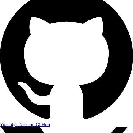
Yucchiy's Note on GitHub