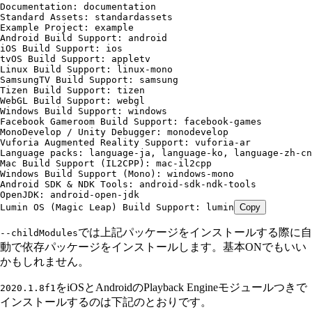
Documentation: documentation
Standard Assets: standardassets
Example Project: example
Android Build Support: android
iOS Build Support: ios
tvOS Build Support: appletv
Linux Build Support: linux-mono
SamsungTV Build Support: samsung
Tizen Build Support: tizen
WebGL Build Support: webgl
Windows Build Support: windows
Facebook Gameroom Build Support: facebook-games
MonoDevelop / Unity Debugger: monodevelop
Vuforia Augmented Reality Support: vuforia-ar
Language packs: language-ja, language-ko, language-zh-cn
Mac Build Support (IL2CPP): mac-il2cpp
Windows Build Support (Mono): windows-mono
Android SDK & NDK Tools: android-sdk-ndk-tools
OpenJDK: android-open-jdk
Lumin OS (Magic Leap) Build Support: lumin
Copy
では上記パッケージをインストールする際に自
--childModules
動で依存パッケージをインストールします。基本ONでもいい
かもしれません。
をiOSとAndroidのPlayback Engineモジュールつきで
2020.1.8f1
インストールするのは下記のとおりです。