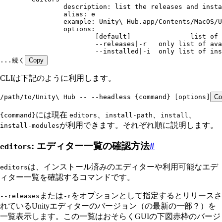
		description: list the releases and inst
		alias: e
		example: Unity\ Hub.app/Contents/MacOS/
		options:
			[defau
			--releases|-r 	onl
			--installed|-i 	onl
...続く
Copy
CLIは下記のように利用します。
/path/to/Unity\ Hub -- --headless {command} [options]
Co
には現在
、
、
、
{command}
editors
install-path
install
が利用できます。それぞれ順に説明します。
install-modules
: エディター一覧の確認方法
#
editors
は、インストール済みのエディターや利用可能なエデ
editors
ィター一覧を確認するコマンドです。
または
をオプションとして指定するとリリースさ
--releases
-r
れているUnityエディターのバージョン（の最新の一部？）を
一覧表示します。この一覧はおそらくGUIの下図赤枠のバージ