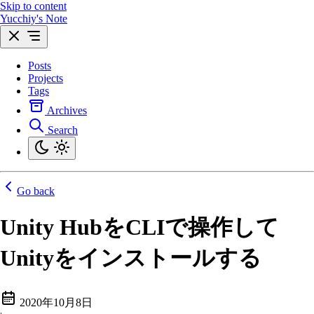
Skip to content
Yucchiy's Note
Posts
Projects
Tags
Archives
Search
Go back
Unity HubをCLIで操作して
Unityをインストールする
2020年10月8日