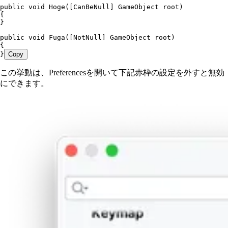
public
 void
 Hoge
([
CanBeNull
] 
GameObject
 root)
{
}
public
 void
 Fuga
([
NotNull
] 
GameObject
 root)
{
}
Copy
この挙動は、Preferencesを開いて下記赤枠の設定を外すと無効
にできます。