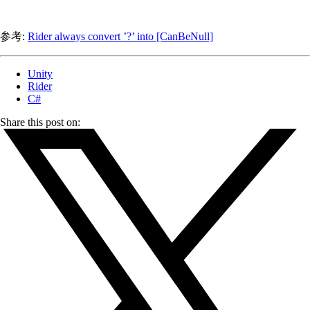
参考:
Rider always convert ’?’ into [CanBeNull]
Unity
Rider
C#
Share this post on: