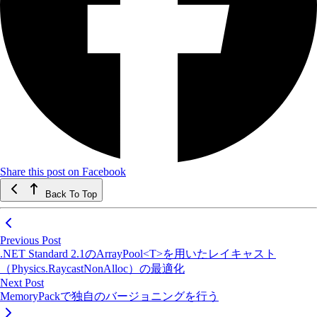
Share this post on Facebook
Back To Top
Previous Post
.NET Standard 2.1のArrayPool<T>を用いたレイキャスト
（Physics.RaycastNonAlloc）の最適化
Next Post
MemoryPackで独自のバージョニングを行う