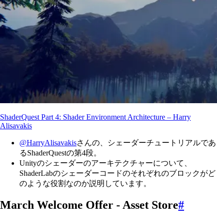
ShaderQuest Part 4: Shader Environment Architecture – Harry
Alisavakis
@HarryAlisavakis
さんの、シェーダーチュートリアルであ
るShaderQuestの第4段。
Unityのシェーダーのアーキテクチャーについて、
ShaderLabのシェーダーコードのそれぞれのブロックがど
のような役割なのか説明しています。
March Welcome Offer - Asset Store
#