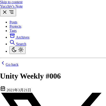
Skip to content
Yucchiy's Note
Posts
Projects
Tags
Archives
Search
Go back
Unity Weekly #006
2021年3月21日