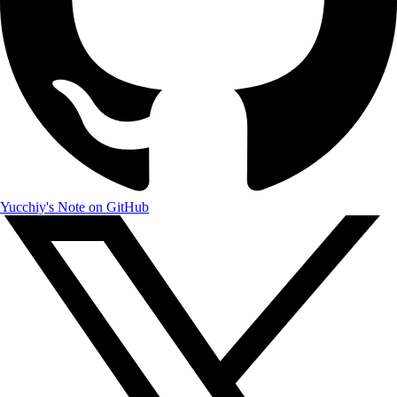
Yucchiy's Note on GitHub