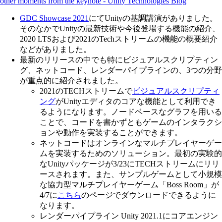
other moments from the keynote - Unity Technologies Blog
GDC Showcase 2021
にてUnityの基調講演がありました。
そのなかでUnityの最新技術や今後登場する機能の紹介、
2020 LTSおよび2021のTechストリームの機能の概要紹介
などがありました。
最新のリリースの中でも特にビジュアルスクリプティン
グ、ネットコード、レンダーパイプラインの、3つの分野
が重点的に紹介されました。
2021のTECHストリームで
ビジュアルスクリプティ
ング
がUnityエディタのコアな機能として利用でき
るようになります。ノードベースなグラフを用いる
ことで、コードを書かずともゲームのインタラクシ
ョンや動作を実装することができます。
ネットコードはオンラインなマルチプレイヤーゲー
ムを実装するためのソリューション。最初の実験的
なUnityパッケージが3/23にTECHストリームにリリ
ースされます。また、サンプルゲームとして小規模
な協力型マルチプレイヤーゲーム「Boss Room」が
4/7に
こちら
のページでダウンロードできるように
なります。
レンダーパイプライン Unity 2021.1にコアエンジン