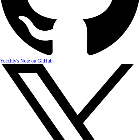
Yucchiy's Note on GitHub