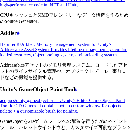
high-performance code in .NET and Unity.
CPUキャッシュとSIMDフレンドリーなデータ構造を作るため
のSource Generator。
Addler
#
Haruma-K/Addler: Memory management system for Unity’s
Addressable Asset System. Provides lifetime management system for
loaded resources, object pooling system, and preloading system.
Addressablesアセットのメモリ管理システム。ロードしたアセ
ットのライフサイクル管理や、オブジェクトプール、事前ロー
ドなどの機能を提供する。
Unity’s GameObject Paint Tool
#
acoppes/unity-gameobject-brush: Unity’s Editor GameObjects Paint
Tool for 2D Games. It contains both a custom window for objects
palette + a customizable brush for paining.
GameObjectを2Dゲームシーンへの配置を行うためのペイント
ツール。パレットウインドウと、カスタマイズ可能なブラシツ