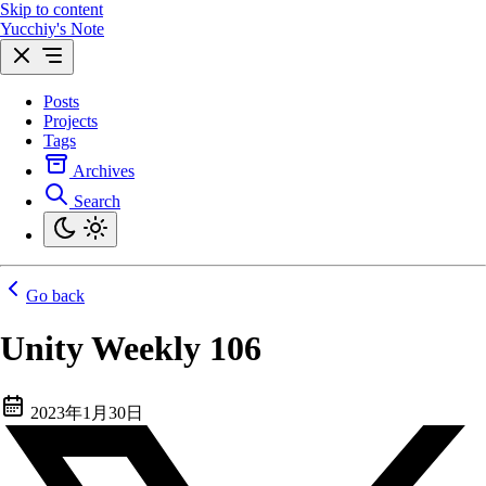
Skip to content
Yucchiy's Note
Posts
Projects
Tags
Archives
Search
Go back
Unity Weekly 106
2023年1月30日