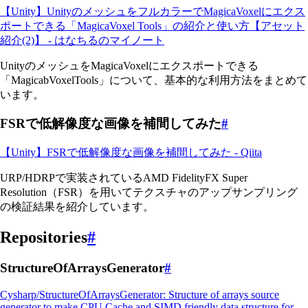
【Unity】UnityのメッシュをフルカラーでMagicaVoxelにエクス
ポートできる「MagicaVoxel Tools」の紹介と使い方【アセット
紹介(2)】 - はなちるのマイノート
UnityのメッシュをMagicaVoxelにエクスポートできる
「MagicabVoxelTools」について、基本的な利用方法をまとめて
います。
FSRで低解像度な画像を補間してみた
#
【Unity】FSRで低解像度な画像を補間してみた - Qiita
URP/HDRPで実装されているAMD FidelityFX Super
Resolution（FSR）を用いてテクスチャのアップサンプリング
の検証結果を紹介しています。
Repositories
#
StructureOfArraysGenerator
#
Cysharp/StructureOfArraysGenerator: Structure of arrays source
generator to make CPU Cache and SIMD friendly data structure for