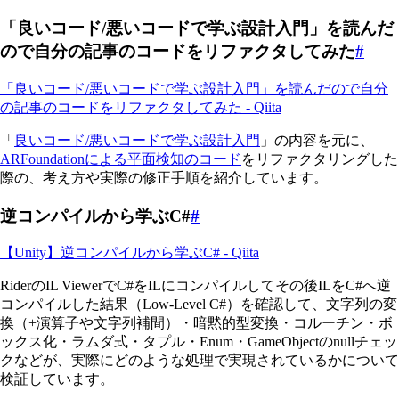
「良いコード/悪いコードで学ぶ設計入門」を読んだ
ので自分の記事のコードをリファクタしてみた
#
「良いコード/悪いコードで学ぶ設計入門」を読んだので自分
の記事のコードをリファクタしてみた - Qiita
「
良いコード/悪いコードで学ぶ設計入門
」の内容を元に、
ARFoundationによる平面検知のコード
をリファクタリングした
際の、考え方や実際の修正手順を紹介しています。
逆コンパイルから学ぶC#
#
【Unity】逆コンパイルから学ぶC# - Qiita
RiderのIL ViewerでC#をILにコンパイルしてその後ILをC#へ逆
コンパイルした結果（Low-Level C#）を確認して、文字列の変
換（+演算子や文字列補間）・暗黙的型変換・コルーチン・ボ
ックス化・ラムダ式・タプル・Enum・GameObjectのnullチェッ
クなどが、実際にどのような処理で実現されているかについて
検証しています。