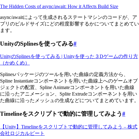
The Hidden Costs of async/await: How it Affects Build Size
async/awaitによって生成されるステートマシンのコードが、ア
プリのビルドサイズにどの程度影響するかについてまとめてい
ます。
UnityのSplinesを使ってみる
#
UnityのSplinesを使ってみる | Unityを使った３Dゲームの作り方
（かめくめ）
Splinesパッケージのツールを用いた曲線の定義方法から、
Spline Instantiateコンポーネントを用いた曲線上へのゲームオブ
ジェクトの配置、Spline Animateコンポーネントを用いた曲線
に沿ったアニメーション、Splite Extrudeコンポーネントを用い
た曲線に沿ったメッシュの生成などについてまとめています。
Timelineをスクリプトで動的に管理してみよう
#
【Unity】Timelineをスクリプトで動的に管理してみよう – 株式
会社ロジカルビート