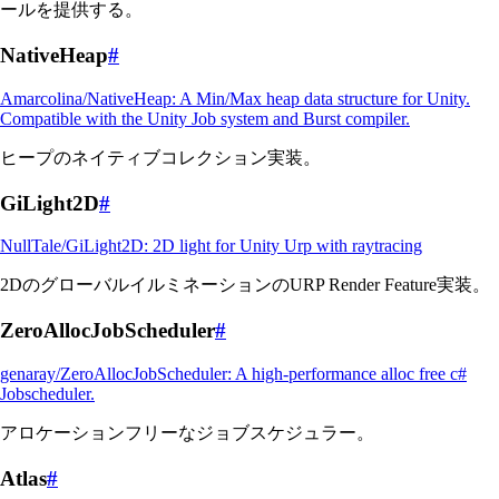
ールを提供する。
NativeHeap
#
Amarcolina/NativeHeap: A Min/Max heap data structure for Unity.
Compatible with the Unity Job system and Burst compiler.
ヒープのネイティブコレクション実装。
GiLight2D
#
NullTale/GiLight2D: 2D light for Unity Urp with raytracing
2DのグローバルイルミネーションのURP Render Feature実装。
ZeroAllocJobScheduler
#
genaray/ZeroAllocJobScheduler: A high-performance alloc free c#
Jobscheduler.
アロケーションフリーなジョブスケジュラー。
Atlas
#