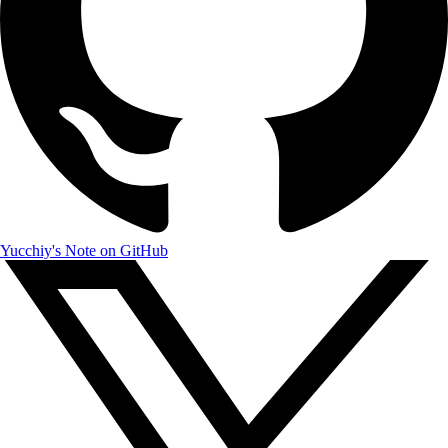
Yucchiy's Note on GitHub