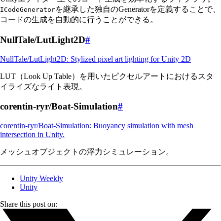
を継承した独自のGeneratorを定義することで、
ICodeGenerator
コードの生成を自動的に行うことができる。
NullTale/LutLight2D
#
NullTale/LutLight2D: Stylized pixel art lighting for Unity 2D
LUT（Look Up Table）を用いたピクセルアートにおけるスタ
イライズなライト表現。
corentin-ryr/Boat-Simulation
#
corentin-ryr/Boat-Simulation: Buoyancy simulation with mesh
intersection in Unity.
メッシュオブジェクトの浮力シミュレーション。
Unity Weekly
Unity
Share this post on: