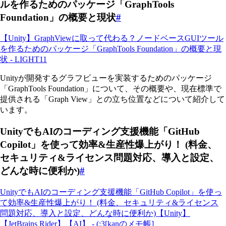
ルを作るためのパッケージ「GraphTools
Foundation」の概要と現状
#
【Unity】GraphViewに取って代わる？ノードベースGUIツール
を作るためのパッケージ「GraphTools Foundation」の概要と現
状 - LIGHT11
Unityが開発するグラフビューを実装するためのパッケージ
「GraphTools Foundation」について、その概要や、現在標準で
提供される「Graph View」との立ち位置などについて紹介して
います。
UnityでもAIのコーディング支援機能「GitHub
Copilot」を使って効率&生産性爆上がり！ (料金、
セキュリティ&ライセンス問題対応、導入と設定、
どんな時に便利か)
#
UnityでもAIのコーディング支援機能「GitHub Copilot」を使っ
て効率&生産性爆上がり！ (料金、セキュリティ&ライセンス
問題対応、導入と設定、どんな時に便利か)【Unity】
【JetBrains Rider】【AI】 - (:3[kanのメモ帳]