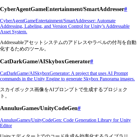
CyberAgentGameEntertainment/SmartAddresser
#
CyberAgentGameEntertainment/SmartAddresser: Automate
Addressing, Labeling, and Version Control for Unity’s Addressable
Asset System.
Addressableアセットシステムのアドレスやラベルの付与を自動
化するためのツール。
CatDarkGame/AISkyboxGenerator
#
CatDarkGame/AISkyboxGenerator: A project that uses AI Prompt
commands in the Unity Engine to generate Skybox Panorama images.
スカイボックス画像をAIプロンプトで生成するプロジェク
ト。
AnnulusGames/UnityCodeGen
#
AnnulusGames/UnityCodeGen: Code Generation Library for Unity
Editor
Unityエディター上でのコード生成を効率化するライブラリ。