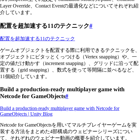
Layer Override、Contact Eventの最適化などについてそれぞれ紹
介しています。
配置を超加速する11のテクニック
#
配置を超加速する11のテクニック
ゲームオブジェクトを配置する際に利用できるテクニックを、
オブジェクトにピタッとくっつける（Vertex snapping）や、一
定の値だけ動かす（increment snapping）、グリッドに沿って配
置する（grid snapping）、数式を使って等間隔に並べるなど、
11個紹介しています。
Build a production-ready multiplayer game with
Netcode for GameObjects
#
Build a production-ready multiplayer game with Netcode for
GameObjects | Unity Blog
Netcode for GameObjectsを用いてマルチプレイヤーゲームを実
装する方法をまとめた4部構成のウェビナーシリーズについ
て、それぞれのウェビナー動画の概要を紹介しています。