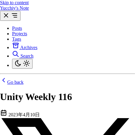
Skip to content
Yucchiy's Note
Posts
Projects
Tags
Archives
Search
Go back
Unity Weekly 116
2023年4月10日