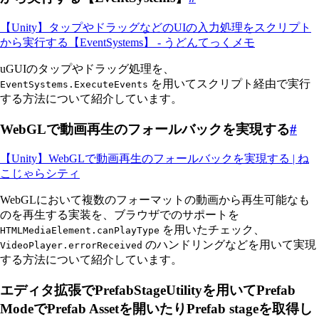
【Unity】タップやドラッグなどのUIの入力処理をスクリプト
から実行する【EventSystems】 - うどんてっくメモ
uGUIのタップやドラッグ処理を、
を用いてスクリプト経由で実行
EventSystems.ExecuteEvents
する方法について紹介しています。
WebGLで動画再生のフォールバックを実現する
#
【Unity】WebGLで動画再生のフォールバックを実現する | ね
こじゃらシティ
WebGLにおいて複数のフォーマットの動画から再生可能なも
のを再生する実装を、ブラウザでのサポートを
を用いたチェック、
HTMLMediaElement.canPlayType
のハンドリングなどを用いて実現
VideoPlayer.errorReceived
する方法について紹介しています。
エディタ拡張でPrefabStageUtilityを用いてPrefab
ModeでPrefab Assetを開いたりPrefab stageを取得し