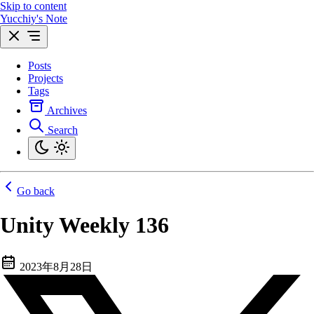
Skip to content
Yucchiy's Note
Posts
Projects
Tags
Archives
Search
Go back
Unity Weekly 136
2023年8月28日