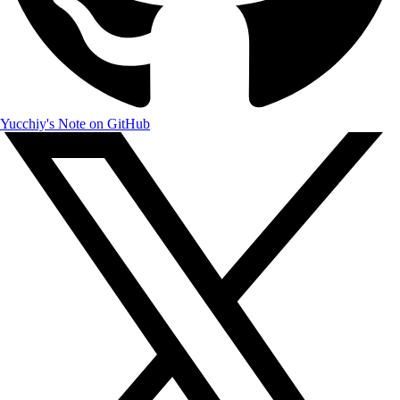
Yucchiy's Note on GitHub