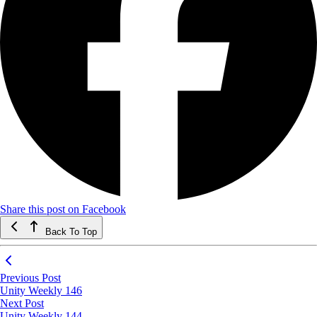
Share this post on Facebook
Back To Top
Previous Post
Unity Weekly 146
Next Post
Unity Weekly 144