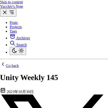
Skip to content
Yucchiy's Note
Posts
Projects
Tags
Archives
Search
Go back
Unity Weekly 145
2023年10月30日