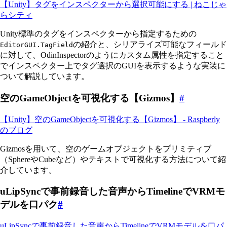
【Unity】タグをインスペクターから選択可能にする | ねこじゃ
らシティ
Unity標準のタグをインスペクターから指定するための
の紹介と、シリアライズ可能なフィールド
EditorGUI.TagField
に対して、OdinInspectorのようにカスタム属性を指定すること
でインスペクター上でタグ選択のGUIを表示するような実装に
ついて解説しています。
空のGameObjectを可視化する【Gizmos】
#
【Unity】空のGameObjectを可視化する【Gizmos】 - Raspberly
のブログ
Gizmosを用いて、空のゲームオブジェクトをプリミティブ
（SphereやCubeなど）やテキストで可視化する方法について紹
介しています。
uLipSyncで事前録音した音声からTimelineでVRMモ
デルを口パク
#
uLipSyncで事前録音した音声からTimelineでVRMモデルを口パ