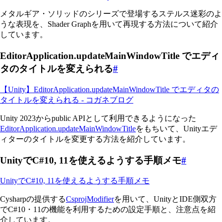
メタルギア・ソリッドのシリーズで登場するステルス迷彩のよ
うな表現を、Shader Graphを用いて再現する方法について紹介
しています。
EditorApplication.updateMainWindowTitle でエディ
タのタイトルを変えられる
#
【Unity】EditorApplication.updateMainWindowTitle でエディタの
タイトルを変えられる - コガネブログ
Unity 2023からpublic APIとして利用できるようになった
EditorApplication.updateMainWindowTitle
をもちいて、Unityエデ
ィターのタイトルを変更する方法を紹介しています。
UnityでC#10, 11を使えるようする手順メモ
#
UnityでC#10, 11を使えるようする手順メモ
Cysharpの提供する
CsprojModifier
を用いて、UnityとIDE側双方
でC#10・11の機能を利用するための設定手順と、注意点を紹
介しています。