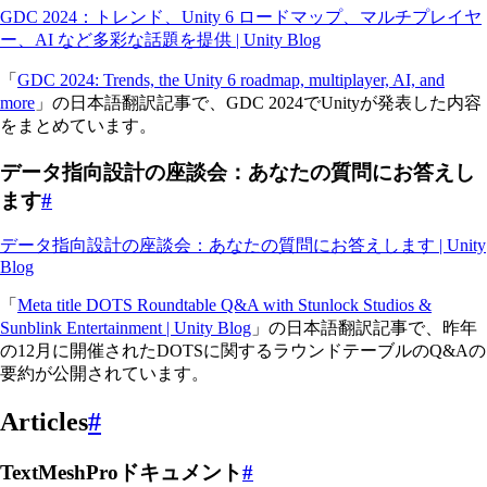
GDC 2024：トレンド、Unity 6 ロードマップ、マルチプレイヤ
ー、AI など多彩な話題を提供 | Unity Blog
「
GDC 2024: Trends, the Unity 6 roadmap, multiplayer, AI, and
more
」の日本語翻訳記事で、GDC 2024でUnityが発表した内容
をまとめています。
データ指向設計の座談会：あなたの質問にお答えし
ます
#
データ指向設計の座談会：あなたの質問にお答えします | Unity
Blog
「
Meta title DOTS Roundtable Q&A with Stunlock Studios &
Sunblink Entertainment | Unity Blog
」の日本語翻訳記事で、昨年
の12月に開催されたDOTSに関するラウンドテーブルのQ&Aの
要約が公開されています。
Articles
#
TextMeshProドキュメント
#