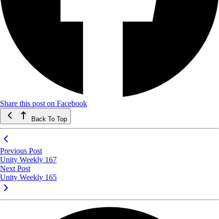
Share this post on Facebook
Back To Top
Previous Post
Unity Weekly 167
Next Post
Unity Weekly 165