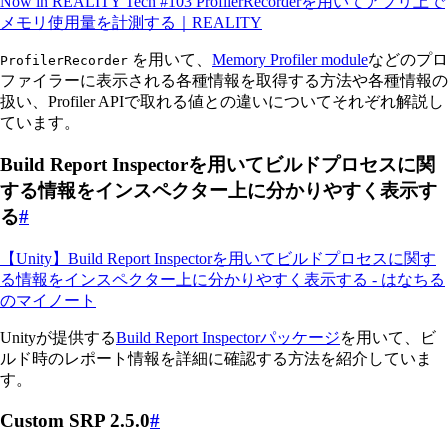
Now in REALITY Tech #103 ProfilerRecorderを用いてアプリ上で
メモリ使用量を計測する｜REALITY
を用いて、
Memory Profiler module
などのプロ
ProfilerRecorder
ファイラーに表示される各種情報を取得する方法や各種情報の
扱い、Profiler APIで取れる値との違いについてそれぞれ解説し
ています。
Build Report Inspectorを用いてビルドプロセスに関
する情報をインスペクター上に分かりやすく表示す
る
#
【Unity】Build Report Inspectorを用いてビルドプロセスに関す
る情報をインスペクター上に分かりやすく表示する - はなちる
のマイノート
Unityが提供する
Build Report Inspectorパッケージ
を用いて、ビ
ルド時のレポート情報を詳細に確認する方法を紹介していま
す。
Custom SRP 2.5.0
#