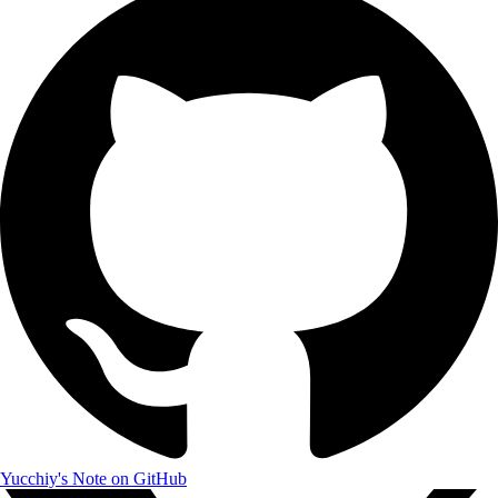
Yucchiy's Note on GitHub