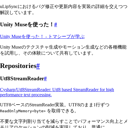
uLipSyncにおけるバグ修正や更新内容を実装の詳細を交えつつ
解説しています。
Unity Museを使った！
#
Unity Museを使った！ - トマシープが学ぶ
Unity Museのテクスチャ生成やモーション生成などの各種機能
を試用し、その体験について共有しています。
Repositories
#
Utf8StreamReader
#
Cysharp/Utf8StreamReader: Utf8 based StreamReader for high
performance text processing.
UTF8ベースのStreamReader実装。UTF8のまま1行ずつ
を取得できる。
ReadOnlyMemory<byte>
不要な文字列割り当てを減らすことでパフォーマンス向上とメ
モリアロケーションの削減を実現しており、普通に