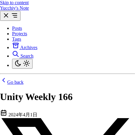
Skip to content
Yucchiy's Note
Posts
Projects
Tags
Archives
Search
Go back
Unity Weekly 166
2024年4月1日