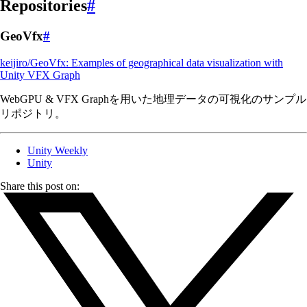
Repositories
#
GeoVfx
#
keijiro/GeoVfx: Examples of geographical data visualization with
Unity VFX Graph
WebGPU & VFX Graphを用いた地理データの可視化のサンプル
リポジトリ。
Unity Weekly
Unity
Share this post on: