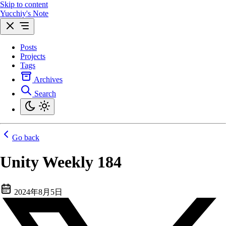
Skip to content
Yucchiy's Note
Posts
Projects
Tags
Archives
Search
Go back
Unity Weekly 184
2024年8月5日