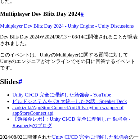
した。
Multiplayer Dev Blitz Day 2024
#
Multiplayer Dev Blitz Day 2024 - Unity Engine - Unity Discussions
Dev Blits Day 2024が2024/08/13 ~ 08/14に開催されることが発表
されました。
このイベントは、UnityのMultiplayerに関する質問に対して
Untiyのエンジニアがオンラインでその日に回答するイベント
です。
Slides
#
Unity CI/CD 完全に理解した勉強会 - YouTube
ビルドシステムを C# 大統一したお話 - Speaker Deck
azukizuki/AppStoreConnectApiUtils: python wrapper of
appStoreConnect api
【勉強会レポ】: Unity CI/CD 完全に理解した 勉強会 -
Raspberlyのブログ
2024/08/02に開催された
Unity CI/CD 完全に理解した勉強会
の一