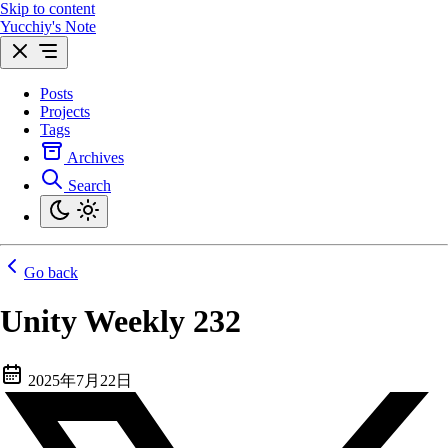
Skip to content
Yucchiy's Note
Posts
Projects
Tags
Archives
Search
Go back
Unity Weekly 232
2025年7月22日