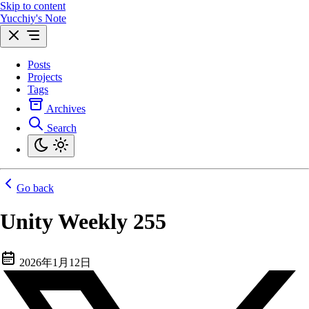
Skip to content
Yucchiy's Note
Posts
Projects
Tags
Archives
Search
Go back
Unity Weekly 255
2026年1月12日