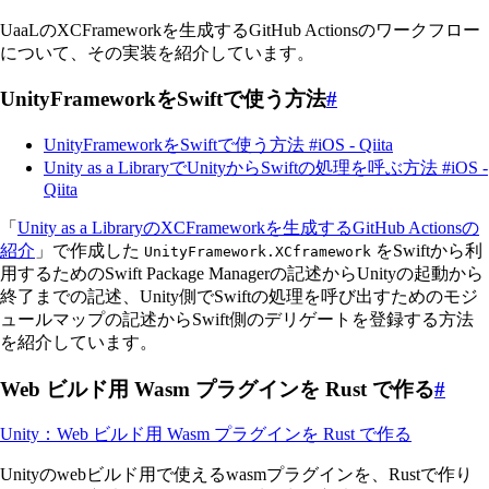
UaaLのXCFrameworkを生成するGitHub Actionsのワークフロー
について、その実装を紹介しています。
UnityFrameworkをSwiftで使う方法
#
UnityFrameworkをSwiftで使う方法 #iOS - Qiita
Unity as a LibraryでUnityからSwiftの処理を呼ぶ方法 #iOS -
Qiita
「
Unity as a LibraryのXCFrameworkを生成するGitHub Actionsの
紹介
」で作成した
をSwiftから利
UnityFramework.XCframework
用するためのSwift Package Managerの記述からUnityの起動から
終了までの記述、Unity側でSwiftの処理を呼び出すためのモジ
ュールマップの記述からSwift側のデリゲートを登録する方法
を紹介しています。
Web ビルド用 Wasm プラグインを Rust で作る
#
Unity：Web ビルド用 Wasm プラグインを Rust で作る
Unityのwebビルド用で使えるwasmプラグインを、Rustで作り