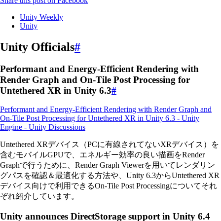
Share this post on Facebook
Unity Weekly
Unity
Unity Officials
#
Performant and Energy-Efficient Rendering with
Render Graph and On-Tile Post Processing for
Untethered XR in Unity 6.3
#
Performant and Energy-Efficient Rendering with Render Graph and
On-Tile Post Processing for Untethered XR in Unity 6.3 - Unity
Engine - Unity Discussions
Untethered XRデバイス（PCに有線されてないXRデバイス）を
含むモバイルGPUで、エネルギー効率の良い描画をRender
Graphで行うために、Render Graph Viewerを用いてレンダリン
グパスを確認＆最適化する方法や、Unity 6.3からUntethered XR
デバイス向けで利用できるOn-Tile Post Processingについてそれ
ぞれ紹介しています。
Unity announces DirectStorage support in Unity 6.4