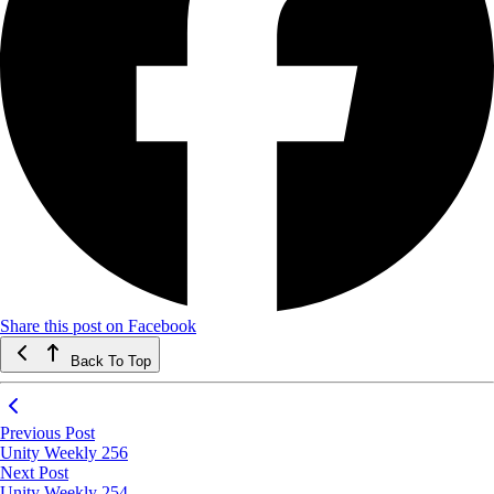
Share this post on Facebook
Back To Top
Previous Post
Unity Weekly 256
Next Post
Unity Weekly 254