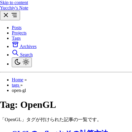
Skip to content
Yucchiy's Note
Posts
Projects
Tags
Archives
Search
Home
»
tags
»
open-gl
Tag:
OpenGL
「OpenGL」タグが付けられた記事の一覧です。