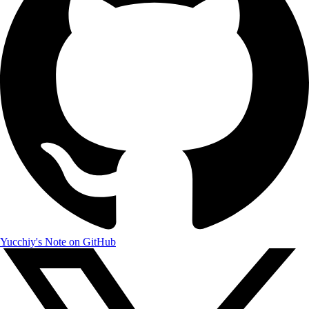
Yucchiy's Note on GitHub