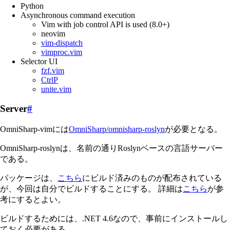
Python
Asynchronous command execution
Vim with job control API is used (8.0+)
neovim
vim-dispatch
vimproc.vim
Selector UI
fzf.vim
CtrlP
unite.vim
Server
#
OmniSharp-vimには
OmniSharp/omnisharp-roslyn
が必要となる。
OmniSharp-roslynは、名前の通りRoslynベースの言語サーバー
である。
パッケージは、
こちら
にビルド済みのものが配布されている
が、今回は自分でビルドすることにする。 詳細は
こちら
が参
考にするとよい。
ビルドするためには、.NET 4.6なので、事前にインストールし
ておく必要がある。