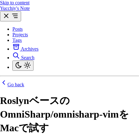
Skip to content
Yucchiy's Note
Posts
Projects
Tags
Archives
Search
Go back
Roslynベースの
OmniSharp/omnisharp-vimを
Macで試す