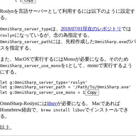
      \ }
Copy
Roslynを言語サーバーとして利用するには以下のように設定す
る。
は、
2018/07/01現在のレポジトリ
では
OmniSharp_server_type
になっているが、念の為指定する。
roslyn
には、先程作成した
のパ
OmniSharp_server_path
OmniSharp.exe
スを指定する。
また、MacOSで実行するにはMonoが必要になる。そのため
を
として、monoで実行するよう
OmniSharp_server_use_mono
1
にする。
let g:OmniSharp_server_type='roslyn'
let g:OmniSharp_server_path = '/Path/To/OmniSharp.exe'
let g:OmniSharp_server_use_mono = 1
Copy
OmniSharp-Roslynには
libuv
が必要になる。 Macであれば
Homebrew経由で、
でインストールでき
brew install libuv
る。
以上。