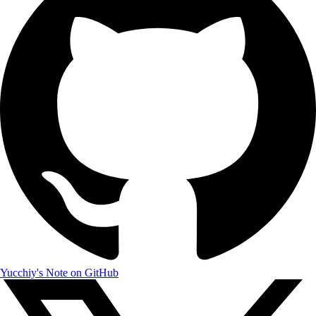
Yucchiy's Note on GitHub