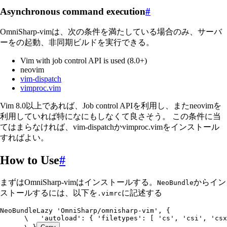
Asynchronous command execution
#
OmniSharp-vimは、次の条件を満たしている場合のみ、サーバ
ーをの起動、非同期ビルドを実行できる。
Vim with job control API is used (8.0+)
neovim
vim-dispatch
vimproc.vim
Vim 8.0以上であれば、Job control APIを利用し、またneovimを
利用していれば特になにもしなくて良さそう。 この条件に当
てはまらなければ、vim-dispatchかvimproc.vimをインストール
すればよい。
How to Use
#
まずはOmniSharp-vimはインストールする。
からイン
NeoBundle
ストールするには、以下を
に記述する
.vimrc
NeoBundleLazy 'OmniSharp/omnisharp-vim', {
      \   'autoload': { 'filetypes': [ 'cs', 'csi', 'csx