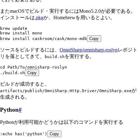
またmacOSでビルド・実行するにはMono5.2.0が必要である。
インストールは
.pkg
か、Homebrewを用いるとよい。
brew update
brew install mono
brew install caskroom/cask/mono-mdk
Copy
ソースをビルドするには、
OmniSharp/omnisharp-roslyn
レポジト
リを落としてきて、
を実行する。
build.sh
cd Path/To/omnisharp-roslyn
./build.sh
Copy
ビルドが成功すると、
が
artifacts/publish/OmniSharp.Http.Driver/OmniSharp.exe
生成される。
Python
#
Pythonが利用可能かどうかは以下のコマンドを実行する
:echo has('python')
Copy