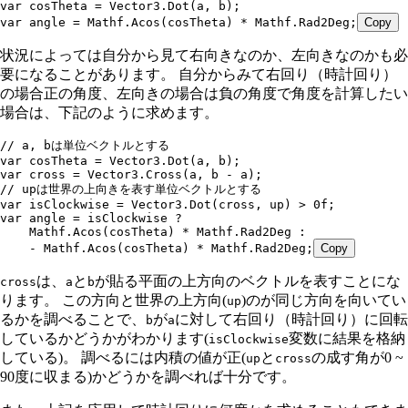
var
 cosTheta 
=
 Vector3
.
Dot
(a
,
 b);
var
 angle 
=
 Mathf
.
Acos
(cosTheta) 
*
 Mathf
.
Rad2Deg
;
Copy
状況によっては自分から見て右向きなのか、左向きなのかも必
要になることがあります。 自分からみて右回り（時計回り）
の場合正の角度、左向きの場合は負の角度で角度を計算したい
場合は、下記のように求めます。
// a, bは単位ベクトルとする
var
 cosTheta 
=
 Vector3
.
Dot
(a
,
 b);
var
 cross 
=
 Vector3
.
Cross
(a
,
 b 
-
 a);
// upは世界の上向きを表す単位ベクトルとする
var
 isClockwise 
=
 Vector3
.
Dot
(cross
,
 up) 
>
 0f
;
var
 angle 
=
 isClockwise 
?
    Mathf
.
Acos
(cosTheta) 
*
 Mathf
.
Rad2Deg
 :
    -
 Mathf
.
Acos
(cosTheta) 
*
 Mathf
.
Rad2Deg
;
Copy
は、
と
が貼る平面の上方向のベクトルを表すことにな
cross
a
b
ります。 この方向と世界の上方向(
)のが同じ方向を向いてい
up
るかを調べることで、
が
に対して右回り（時計回り）に回転
b
a
しているかどうかがわかります(
変数に結果を格納
isClockwise
している)。 調べるには内積の値が正(
と
の成す角が0 ~
up
cross
90度に収まる)かどうかを調べれば十分です。