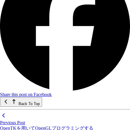
Share this post on Facebook
Back To Top
Previous Post
OpenTKを用いてOpenGLプログラミングする