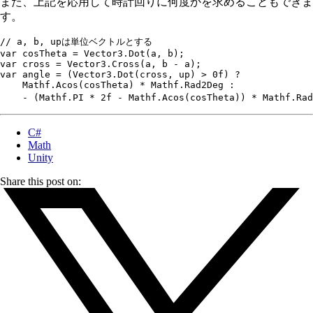
また、上記を応用して時計回りに何度かを求めることもできま
す。
// a, b, upは単位ベクトルとする
var
 cosTheta 
=
 Vector3
.
Dot
(a
,
 b);
var
 cross 
=
 Vector3
.
Cross
(a
,
 b 
-
 a);
var
 angle 
=
 (
Vector3
.
Dot
(cross
,
 up) 
>
 0f
) 
?
    Mathf
.
Acos
(cosTheta) 
*
 Mathf
.
Rad2Deg
 :
    -
 (
Mathf
.
PI
 *
 2f
 -
 Mathf
.
Acos
(cosTheta)) 
*
 Mathf
.
Rad
C#
Math
Unity
Share this post on: