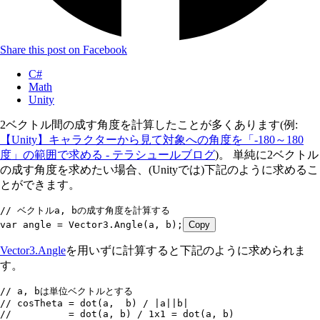
Share this post on Facebook
C#
Math
Unity
2ベクトル間の成す角度を計算したことが多くあります(例:
【Unity】キャラクターから見て対象への角度を「-180～180
度」の範囲で求める - テラシュールブログ
)。 単純に2ベクトル
の成す角度を求めたい場合、(Unityでは)下記のように求めるこ
とができます。
// ベクトルa, bの成す角度を計算する
var
 angle 
=
 Vector3
.
Angle
(a
,
 b);
Copy
Vector3.Angle
を用いずに計算すると下記のように求められま
す。
// a, bは単位ベクトルとする
// cosTheta = dot(a,  b) / |a||b|
//          = dot(a, b) / 1x1 = dot(a, b)