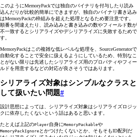
このようにMemoryPackでは独自のバイナリを付与したり読み
込んだりが比較的簡単にできますが、独自のバイナリ書き込み
はMemoryPackの枠組みを超えた処理となるため要注意です。
順番を間違えたり、読み込みと書き込みの数やフィールド数が
不一致するとシリアライズやデシリアライズに失敗するためで
す。
MemoryPackはこの複雑な低レベルな処理を、SourceGeneratorで
自動化することで安全に扱えるようにしているため、特別なこ
とがない限りは先述したシリアライズ用のプロパティやフィー
ルドを用意するなどの対応が良さそうではあります。
シリアライズ対象はシンプルなクラスと
して扱いたい問題
#
設計思想によっては、シリアライズ対象はシリアライズロジッ
クに依存したくないという話はあると思います。
たとえば上記の
自身に
や
Player
MemoryPackable
とかつけたくないとか、そもそもID配列だ
MemoryPackIgnore