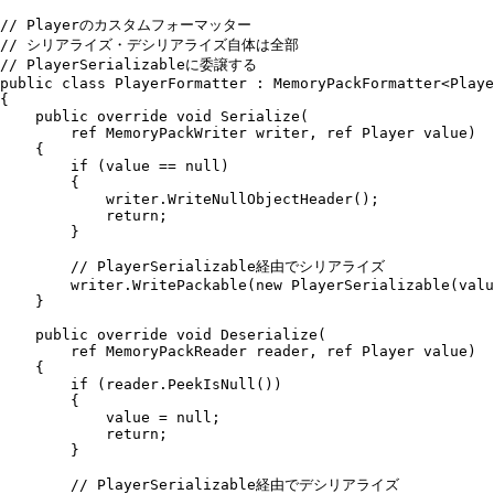
// Playerのカスタムフォーマッター
// シリアライズ・デシリアライズ自体は全部
// PlayerSerializableに委譲する
public
 class
 PlayerFormatter
 :
 MemoryPackFormatter
<
Playe
{
    public
 override
 void
 Serialize
(
        ref
 MemoryPackWriter
 writer
,
 ref
 Player
 value)
    {
        if
 (
value
 ==
 null
)
        {
            writer
.
WriteNullObjectHeader
();
            return
;
        }
        // PlayerSerializable経由でシリアライズ
        writer
.
WritePackable
(
new
 PlayerSerializable
(
valu
    }
    public
 override
 void
 Deserialize
(
        ref
 MemoryPackReader
 reader
,
 ref
 Player
 value)
    {
        if
 (
reader
.
PeekIsNull
())
        {
            value
 =
 null
;
            return
;
        }
        // PlayerSerializable経由でデシリアライズ