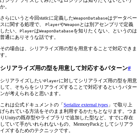
けシリアライズしてみたいなロジックは知りたくないという
か。
さらにいうと今回staticに定義した
はデータベー
WeaponDatabase
スに関する処理で、
や
とは別アセンブリで定義
Player
Weapon
したい、
は
を知りたくない、というのは
Player
WeaponDatabase
普通にありそうな話です。
その場合は、シリアライズ用の型を用意することで対応できま
す。
シリアライズ用の型を用意して対応するパターン
#
シリアライズしたい
に対してシリアライズ用の型を用意
Player
して、そちらをシリアライズすることで対応するというパター
ンが考えられると思います。
これは公式ドキュメントの「
Serialize external types
」で取り上
げられている方法をそのまま利用するかたちとなります。つま
りUnityの既存型やライブラリで追加した型など、すでに存在
していて手がいれられないもの、MemoryPackとしてシリアラ
イズするためのテクニックです。