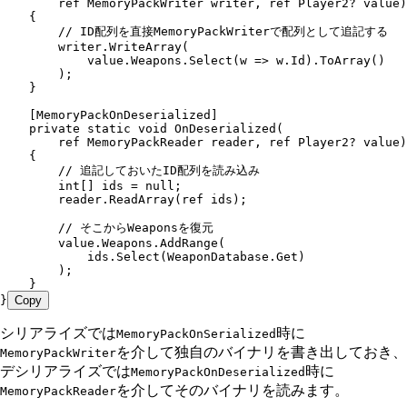
        ref
 MemoryPackWriter
 writer
,
 ref
 Player2
?
 value)
    {
        // ID配列を直接MemoryPackWriterで配列として追記する
        writer
.
WriteArray
(
            value
.
Weapons
.
Select
(w 
=>
 w
.
Id
)
.
ToArray
()
        );
    }
    [
MemoryPackOnDeserialized
]
    private
 static
 void
 OnDeserialized
(
        ref
 MemoryPackReader
 reader
,
 ref
 Player2
?
 value)
    {
        // 追記しておいたID配列を読み込み
        int
[] ids 
=
 null
;
        reader
.
ReadArray
(
ref
 ids);
        // そこからWeaponsを復元
        value
.
Weapons
.
AddRange
(
            ids
.
Select
(
WeaponDatabase
.
Get
)
        );
    }
}
Copy
シリアライズでは
時に
MemoryPackOnSerialized
を介して独自のバイナリを書き出しておき、
MemoryPackWriter
デシリアライズでは
時に
MemoryPackOnDeserialized
を介してそのバイナリを読みます。
MemoryPackReader