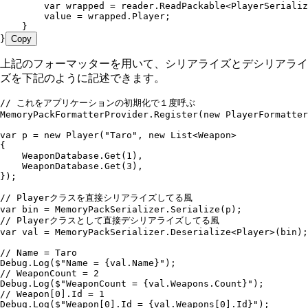
        var
 wrapped 
=
 reader
.
ReadPackable
<
PlayerSerializ
        value
 =
 wrapped
.
Player
;
    }
}
Copy
上記のフォーマッターを用いて、シリアライズとデシリアライ
ズを下記のように記述できます。
// これをアプリケーションの初期化で１度呼ぶ
MemoryPackFormatterProvider
.
Register
(
new
 PlayerFormatter
var
 p 
=
 new
 Player
(
"
Taro
"
,
 new
 List
<
Weapon
>
{
    WeaponDatabase
.
Get
(
1
)
,
    WeaponDatabase
.
Get
(
3
)
,
});
// Playerクラスを直接シリアライズしてる風
var
 bin 
=
 MemoryPackSerializer
.
Serialize
(p);
// Playerクラスとして直接デシリアライズしてる風
var
 val 
=
 MemoryPackSerializer
.
Deserialize
<
Player
>(bin);
// Name = Taro
Debug
.
Log
(
$"
Name = 
{
val
.
Name
}
"
);
// WeaponCount = 2
Debug
.
Log
(
$"
WeaponCount = 
{
val
.
Weapons
.
Count
}
"
);
// Weapon[0].Id = 1
Debug
.
Log
(
$"
Weapon[0].Id = 
{
val
.
Weapons
[
0
]
.
Id
}
"
);