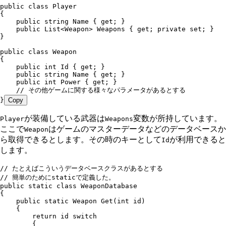
public
 class
 Player
{
    public
 string
 Name { 
get
; }
    public
 List
<
Weapon
> Weapons { 
get
; 
private
 set
; }
}
public
 class
 Weapon
{
    public
 int
 Id { 
get
; }
    public
 string
 Name { 
get
; }
    public
 int
 Power { 
get
; }
    // その他ゲームに関する様々なパラメータがあるとする
}
Copy
が装備している武器は
変数が所持しています。
Player
Weapons
ここで
はゲームのマスターデータなどのデータベースか
Weapon
ら取得できるとします。その時のキーとして
が利用できると
Id
します。
// たとえばこういうデータベースクラスがあるとする
// 簡単のためにstaticで定義した。
public
 static
 class
 WeaponDatabase
{
    public
 static
 Weapon
 Get
(
int
 id)
    {
        return
 id 
switch
        {