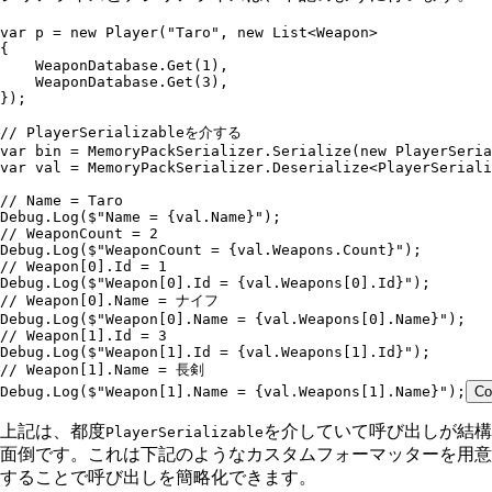
var
 p 
=
 new
 Player
(
"
Taro
"
,
 new
 List
<
Weapon
>
{
    WeaponDatabase
.
Get
(
1
)
,
    WeaponDatabase
.
Get
(
3
)
,
});
// PlayerSerializableを介する
var
 bin 
=
 MemoryPackSerializer
.
Serialize
(
new
 PlayerSeria
var
 val 
=
 MemoryPackSerializer
.
Deserialize
<
PlayerSeriali
// Name = Taro
Debug
.
Log
(
$"
Name = 
{
val
.
Name
}
"
);
// WeaponCount = 2
Debug
.
Log
(
$"
WeaponCount = 
{
val
.
Weapons
.
Count
}
"
);
// Weapon[0].Id = 1
Debug
.
Log
(
$"
Weapon[0].Id = 
{
val
.
Weapons
[
0
]
.
Id
}
"
);
// Weapon[0].Name = ナイフ
Debug
.
Log
(
$"
Weapon[0].Name = 
{
val
.
Weapons
[
0
]
.
Name
}
"
);
// Weapon[1].Id = 3
Debug
.
Log
(
$"
Weapon[1].Id = 
{
val
.
Weapons
[
1
]
.
Id
}
"
);
// Weapon[1].Name = 長剣
Debug
.
Log
(
$"
Weapon[1].Name = 
{
val
.
Weapons
[
1
]
.
Name
}
"
);
Co
上記は、都度
を介していて呼び出しが結構
PlayerSerializable
面倒です。これは下記のようなカスタムフォーマッターを用意
することで呼び出しを簡略化できます。