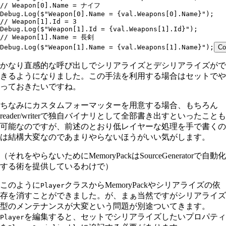
// Weapon[0].Name = ナイフ
Debug
.
Log
(
$"
Weapon[0].Name = 
{
val
.
Weapons
[
0
]
.
Name
}
"
);
// Weapon[1].Id = 3
Debug
.
Log
(
$"
Weapon[1].Id = 
{
val
.
Weapons
[
1
]
.
Id
}
"
);
// Weapon[1].Name = 長剣
Debug
.
Log
(
$"
Weapon[1].Name = 
{
val
.
Weapons
[
1
]
.
Name
}
"
);
Co
かなり直感的な呼び出しでシリアライズとデシリアライズがで
きるようになりました。この手法を利用する場合はセットでや
っておきたいですね。
ちなみにカスタムフォーマッターを用意する場合、もちろん
reader/writerで独自バイナリとして全部書き出すといったことも
可能なのですが、前述のとおり低レイヤーな処理を手で書くの
は結構大変なのであまりやらないほうがいい気がします。
（それをやらないためにMemoryPackはSourceGeneratorで自動化
する術を提供しているわけで）
このように
クラスからMemoryPackやシリアライズの依
Player
存を消すことができました。が、まぁ当然ですがシリアライズ
型のメンテナンスが大変という問題が別途ついてきます。
を編集すると、セットでシリアライズしたいプロパティ
Player