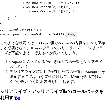
            1
 =>
 new
 Weapon
(
1
,
 "
ナイフ
"
,
 1
)
,
            2
 =>
 new
 Weapon
(
2
,
 "
短剣
"
,
 2
)
,
            3
 =>
 new
 Weapon
(
3
,
 "
長剣
"
,
 3
)
,
        };
    }
}
// こんな感じでとれるとする
var
 weapon 
=
 WeaponDatabase
.
Get
(
1
);
Copy
このような状況では、
側で
の内容をすべて保存
Player
Weapons
する必要はなく、
クラスのシリアライズ・デシリアラ
Player
イズは下記のように行えるのが良いでしょう。
に入っているそれぞれのIDの一覧をシリアライ
Weapons
ズしておく
デシリアライズ時に1.で保存したIDの一覧から
を
Weapons
復元する このような要件に対して、MemoryPackではい
くつか思いつく対応方法を紹介します。
シリアライズ・デシリアライズ時のコールバックを
利用する
#