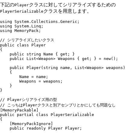
下記の
クラスに対してシリアライズするための
Player
クラスを用意します。
PlayerSerializable
using
 System
.
Collections
.
Generic
;
using
 System
.
Linq
;
using
 MemoryPack
;
// シリアライズしたいクラス
public
 class
 Player
{
    public
 string
 Name { 
get
; }
    public
 List
<
Weapon
> Weapons { 
get
; } 
=
 new
();
    public
 Player
(
string
 name
,
 List
<
Weapon
> weapons)
    {
        Name 
=
 name;
        Weapons 
=
 weapons;
    }
}
// Playerシリアライズ用の型
// こっちはPlayerクラスと別アセンブリとかにしても問題なし
[
MemoryPackable
]
public
 partial
 class
 PlayerSerializable
{
    [
MemoryPackIgnore
]
    public
 readonly
 Player
 Player;