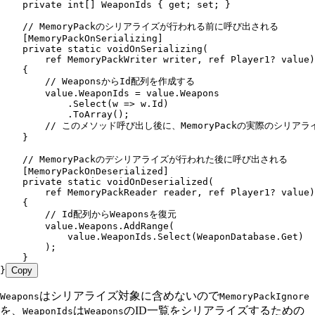
    private
 int
[] WeaponIds { 
get
; 
set
; }
    // MemoryPackのシリアライズが行われる前に呼び出される
    [
MemoryPackOnSerializing
]
    private
 static
 voidOnSerializing
(
        ref
 MemoryPackWriter
 writer
,
 ref
 Player1
?
 value)
    {
        // WeaponsからId配列を作成する
        value
.
WeaponIds
 =
 value
.
Weapons
            .
Select
(w 
=>
 w
.
Id
)
            .
ToArray
();
        // このメソッド呼び出し後に、MemoryPackの実際のシリア
    }
    // MemoryPackのデシリアライズが行われた後に呼び出される
    [
MemoryPackOnDeserialized
]
    private
 static
 voidOnDeserialized
(
        ref
 MemoryPackReader
 reader
,
 ref
 Player1
?
 value)
    {
        // Id配列からWeaponsを復元
        value
.
Weapons
.
AddRange
(
            value
.
WeaponIds
.
Select
(
WeaponDatabase
.
Get
)
        );
    }
}
Copy
はシリアライズ対象に含めないので
Weapons
MemoryPackIgnore
を、
は
のID一覧をシリアライズするための
WeaponIds
Weapons