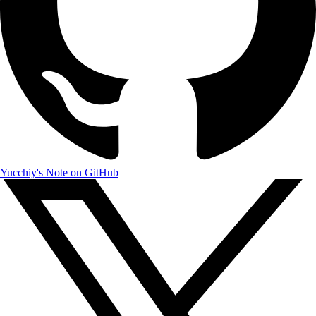
Yucchiy's Note on GitHub