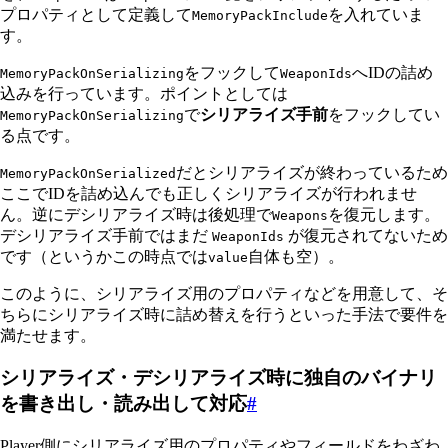
プロパティとして定義して
を入れていま
MemoryPackInclude
す。
をフックして
へIDの詰め
MemoryPackOnSerializing
WeaponIds
込みを行っています。ポイントとしては
で
シリアライズ手前
をフックしてい
MemoryPackOnSerializing
る点です。
だとシリアライズが終わっているため
MemoryPackOnSerialized
ここでIDを詰め込んでも正しくシリアライズが行われませ
ん。逆にデシリアライズ時は後処理で
を復元します。
Weapons
デシリアライズ手前ではまだ
が復元されてないため
WeaponIds
です（というかこの時点では
自体も空）。
value
このように、シリアライズ用のプロパティなどを用意して、そ
ちらにシリアライズ時に詰め替えを行うといった手法で要件を
満たせます。
シリアライズ・デシリアライズ時に独自のバイナリ
を書き出し・読み出して対応
#
Player側にシリアライズ用のプロパティやフィールドをわざわ