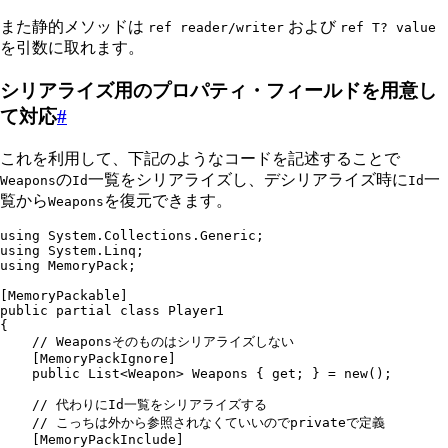
また静的メソッドは
および
ref reader/writer
ref T? value
を引数に取れます。
シリアライズ用のプロパティ・フィールドを用意し
て対応
#
これを利用して、下記のようなコードを記述することで
の
一覧をシリアライズし、デシリアライズ時に
一
Weapons
Id
Id
覧から
を復元できます。
Weapons
using
 System
.
Collections
.
Generic
;
using
 System
.
Linq
;
using
 MemoryPack
;
[
MemoryPackable
]
public
 partial
 class
 Player1
{
    // Weaponsそのものはシリアライズしない
    [
MemoryPackIgnore
]
    public
 List
<
Weapon
> Weapons { 
get
; } 
=
 new
();
    // 代わりにId一覧をシリアライズする
    // こっちは外から参照されなくていいのでprivateで定義
    [
MemoryPackInclude
]