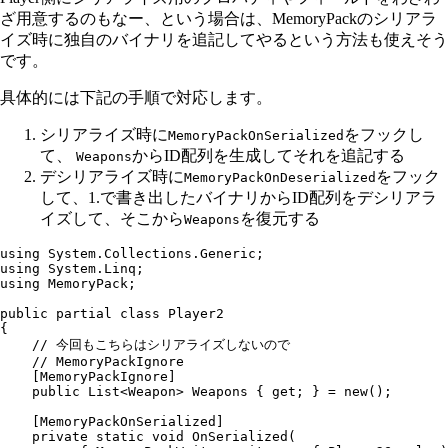
ざ用意するのもなー、という場合は、MemoryPackのシリアラ
イズ時に独自のバイナリを追記してやるという方法も使えそう
です。
具体的には下記の手順で対応します。
シリアライズ時に
をフックし
MemoryPackOnSerialized
て、
からID配列を生成してそれを追記する
Weapons
デシリアライズ時に
をフック
MemoryPackOnDeserialized
して、1.で書き出したバイナリからID配列をデシリアラ
イズして、そこから
を復元する
Weapons
using
 System
.
Collections
.
Generic
;
using
 System
.
Linq
;
using
 MemoryPack
;
public
 partial
 class
 Player2
{
    // 今回もこちらはシリアライズしないので
    // MemoryPackIgnore
    [
MemoryPackIgnore
]
    public
 List
<
Weapon
> Weapons { 
get
; } 
=
 new
();
    [
MemoryPackOnSerialized
]
    private
 static
 void
 OnSerialized
(