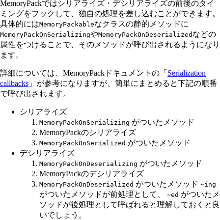
MemoryPackではシリアライズ・デシリアライズの前後のタイ
ミングをフックして、独自の処理を差し込むことができます。
具体的には
なクラスの静的メソッドに
MemoryPackable
や
などの
MemoryPackOnSerializing
MemoryPackOnDeserialized
属性をつけることで、そのメソッドが呼び出されるようになり
ます。
詳細については、MemoryPackドキュメントの「
Serialization
callbacks
」が参考になりますが、簡単にまとめると下記の順番
で呼び出されます。
シリアライズ
がついたメソッド
MemoryPackOnSerializing
MemoryPackのシリアライズ
がついたメソッド
MemoryPackOnSerialized
デシリアライズ
がついたメソッド
MemoryPackOnDeserializing
MemoryPackのデシリアライズ
がついたメソッド
MemoryPackOnDeserialized
~ing
がついたメソッドが前処理として、
がついたメ
~ed
ソッドが後処理として呼ばれると理解しておくと良
いでしょう。