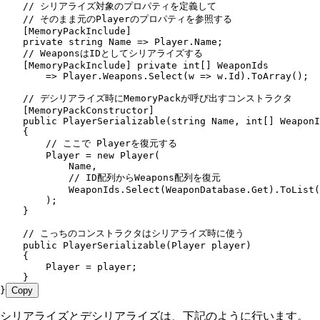
    // シリアライズ対象のプロパティを定義して
    // そのまま元のPlayerのプロパティを参照する
    [
MemoryPackInclude
]
    private
 string
 Name 
=>
 Player
.
Name
;
    // WeaponsはIDとしてシリアライズする
    [
MemoryPackInclude
] 
private
 int
[] WeaponIds
        =>
 Player
.
Weapons
.
Select
(w 
=>
 w
.
Id
)
.
ToArray
();
    // デシリアライズ時にMemoryPackが呼び出すコンストラクタ
    [
MemoryPackConstructor
]
    public
 PlayerSerializable
(
string
 Name
,
 int
[] WeaponI
    {
        // ここで Playerを復元する
        Player 
=
 new
 Player
(
            Name
,
            // ID配列からWeapons配列を復元
            WeaponIds
.
Select
(
WeaponDatabase
.
Get
)
.
ToList
(
        );
    }
    // こっちのコンストラクタはシリアライズ時に使う
    public
 PlayerSerializable
(
Player
 player)
    {
        Player 
=
 player;
    }
}
Copy
シリアライズとデシリアライズは、下記のように行います。