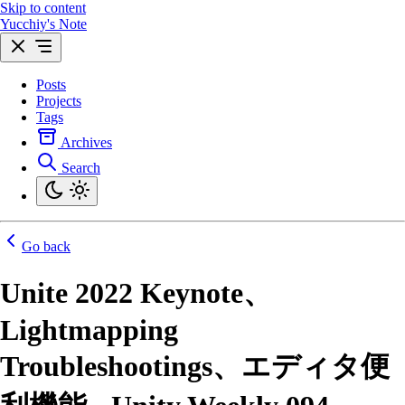
Skip to content
Yucchiy's Note
Posts
Projects
Tags
Archives
Search
Go back
Unite 2022 Keynote、
Lightmapping
Troubleshootings、エディタ便