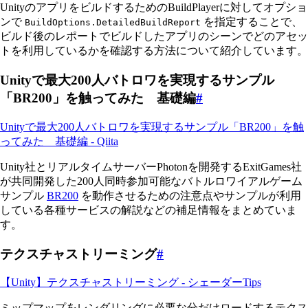
UnityのアプリをビルドするためのBuildPlayerに対してオプショ
ンで
を指定することで、
BuildOptions.DetailedBuildReport
ビルド後のレポートでビルドしたアプリのシーンでどのアセッ
トを利用しているかを確認する方法について紹介しています。
Unityで最大200人バトロワを実現するサンプル
「BR200」を触ってみた 基礎編
#
Unityで最大200人バトロワを実現するサンプル「BR200」を触
ってみた 基礎編 - Qiita
Unity社とリアルタイムサーバーPhotonを開発するExitGames社
が共同開発した200人同時参加可能なバトルロワイアルゲーム
サンプル
BR200
を動作させるための注意点やサンプルが利用
している各種サービスの解説などの補足情報をまとめていま
す。
テクスチャストリーミング
#
【Unity】テクスチャストリーミング - シェーダーTips
ミップマップをレンダリングに必要な分だけロードするテクス