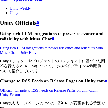
Share this post on Facebook
Unity Weekly
Unity
Unity Officials
#
Using rich LLM integrations to power relevance and
reliability with Muse Chat
#
Using rich LLM integrations to power relevance and reliability with
Muse Chat | Unity Blog
Unityエディターやプロジェクトのコンテキストに基づいた回
答を行えるMuse Chatについて、そのパイプラインや利用例に
ついて紹介しています。
Change to RSS Feeds on Release Pages on Unity.com
#
Official - Change to RSS Feeds on Release Pages on Unity.com -
Unity Forum
UnityのリリースページのRSSの一部URLが変更される予定で