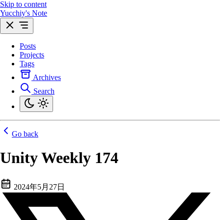
Skip to content
Yucchiy's Note
Posts
Projects
Tags
Archives
Search
Go back
Unity Weekly 174
2024年5月27日