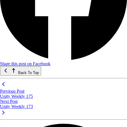
Share this post on Facebook
Back To Top
Previous Post
Unity Weekly 175
Next Post
Unity Weekly 173