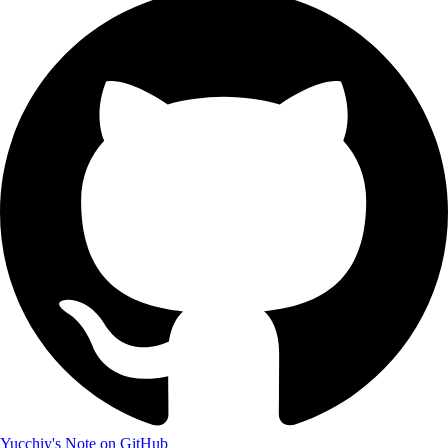
Yucchiy's Note on GitHub