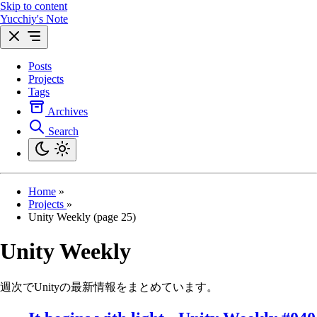
Skip to content
Yucchiy's Note
Posts
Projects
Tags
Archives
Search
Home
»
Projects
»
Unity Weekly (page 25)
Unity Weekly
週次でUnityの最新情報をまとめています。