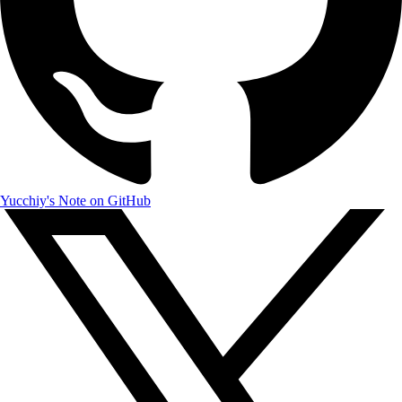
Yucchiy's Note on GitHub