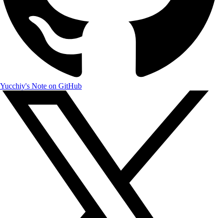
Yucchiy's Note on GitHub