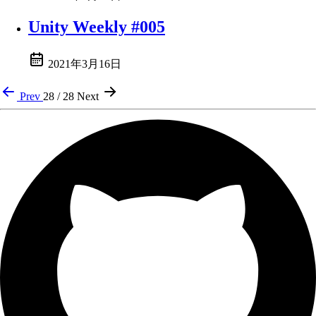
Unity Weekly #005
2021年3月16日
Prev
28 / 28
Next