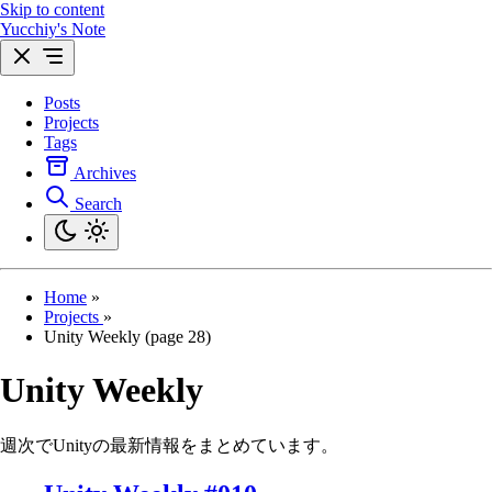
Skip to content
Yucchiy's Note
Posts
Projects
Tags
Archives
Search
Home
»
Projects
»
Unity Weekly (page 28)
Unity Weekly
週次でUnityの最新情報をまとめています。