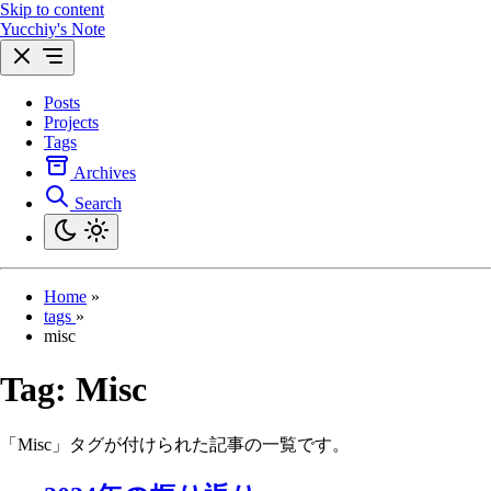
Skip to content
Yucchiy's Note
Posts
Projects
Tags
Archives
Search
Home
»
tags
»
misc
Tag:
Misc
「Misc」タグが付けられた記事の一覧です。