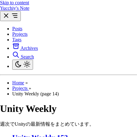
Skip to content
Yucchiy's Note
Posts
Projects
Tags
Archives
Search
Home
»
Projects
»
Unity Weekly (page 14)
Unity Weekly
週次でUnityの最新情報をまとめています。