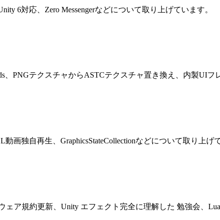
ooksのUnity 6対応、Zero Messengerなどについて取り上げています。
ost、Unity Awards、PNGテクスチャからASTCテクスチャ置き換
WebGL動画独自再生、GraphicsStateCollectionなどについて取り
ィターソフトウェア規約更新、Unity エフェクト完全に理解した 勉強会、