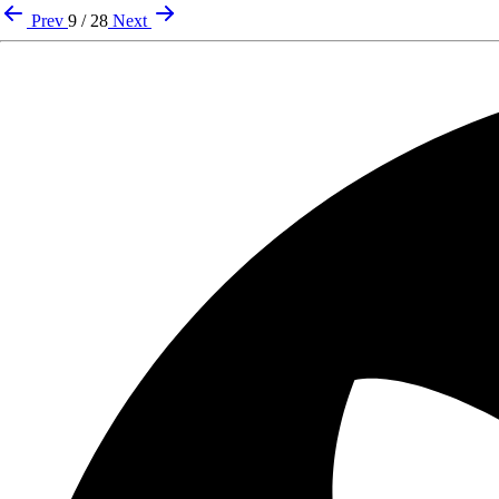
Prev
9 / 28
Next