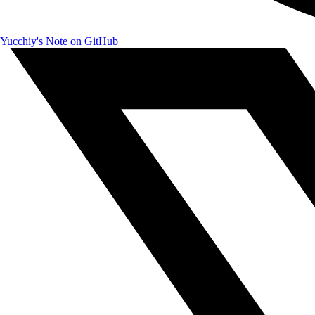
Yucchiy's Note on GitHub