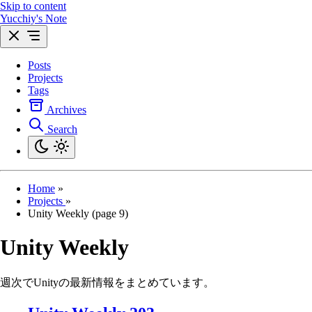
Skip to content
Yucchiy's Note
Posts
Projects
Tags
Archives
Search
Home
»
Projects
»
Unity Weekly (page 9)
Unity Weekly
週次でUnityの最新情報をまとめています。