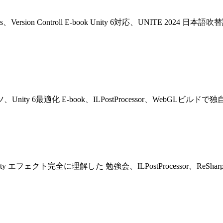
 Updates、Version Controll E-book Unity 6対応、UNITE 
コンテンツ、Unity 6最適化 E-book、ILPostProcessor、We
能紹介、Unity エフェクト完全に理解した 勉強会、ILPostProces