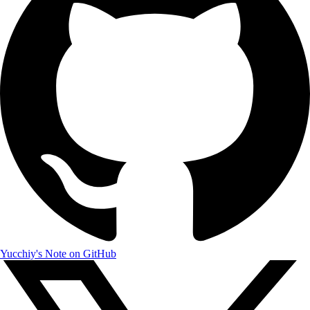
Yucchiy's Note on GitHub