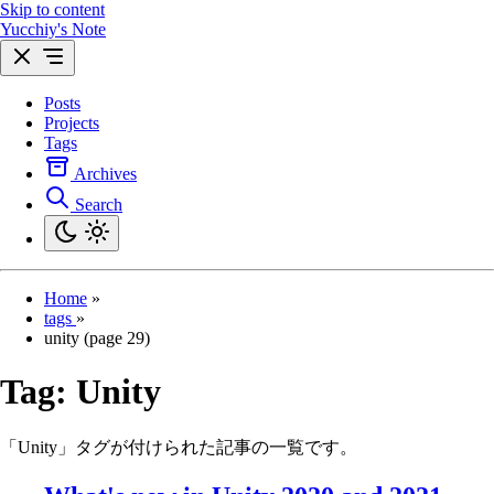
Skip to content
Yucchiy's Note
Posts
Projects
Tags
Archives
Search
Home
»
tags
»
unity (page 29)
Tag:
Unity
「Unity」タグが付けられた記事の一覧です。