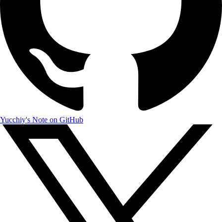
Yucchiy's Note on GitHub