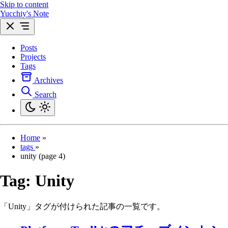
Skip to content
Yucchiy's Note
Posts
Projects
Tags
Archives
Search
Home
»
tags
»
unity (page 4)
Tag:
Unity
「Unity」タグが付けられた記事の一覧です。