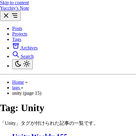
Skip to content
Yucchiy's Note
Posts
Projects
Tags
Archives
Search
Home
»
tags
»
unity (page 15)
Tag:
Unity
「Unity」タグが付けられた記事の一覧です。