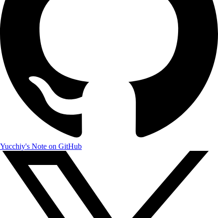
Yucchiy's Note on GitHub